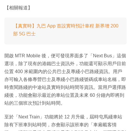
【相關報道】
【真實時】九巴 App 首設實時預計車程 新界增 200
部 5G 巴士
開啟 MTR Mobile 後，便可發現界面多了「Next Bus」這個
選項，除了現有的港鐵巴士資訊外，功能還可顯示用戶目前
位置 400 米範圍內的公共巴士及專綫小巴路綫資訊。用戶
亦可輸入各條專營巴士及專綫小巴路綫號碼或車站名稱，即
時查閱路綫的中途站及實時到站時間等資訊。當用戶選擇路
綫後，功能會顯示最近的車站位置及未來 60 分鐘內即將到
站的三個班次預計到站時間。
至於「Next Train」功能將於 12 月升級，屆時屯馬綫車站
除有下班車到站時間，亦會顯示該班車的「車廂載客情