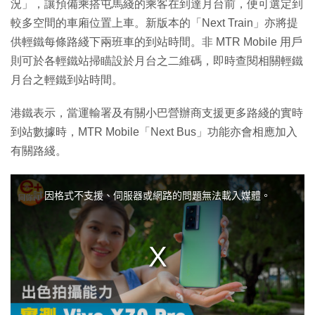
況」，讓預備乘搭屯馬綫的乘客在到達月台前，便可選定到
較多空間的車廂位置上車。新版本的「Next Train」亦將提
供輕鐵每條路綫下兩班車的到站時間。非 MTR Mobile 用戶
則可於各輕鐵站掃瞄設於月台之二維碼，即時查閱相關輕鐵
月台之輕鐵到站時間。
港鐵表示，當運輸署及有關小巴營辦商支援更多路綫的實時
到站數據時，MTR Mobile「Next Bus」功能亦會相應加入
有關路綫。
T
h
i
因格式不支援、伺服器或網路的問題無法載入媒體。
s
i
s
a
m
o
d
a
l
w
i
n
d
o
w
.