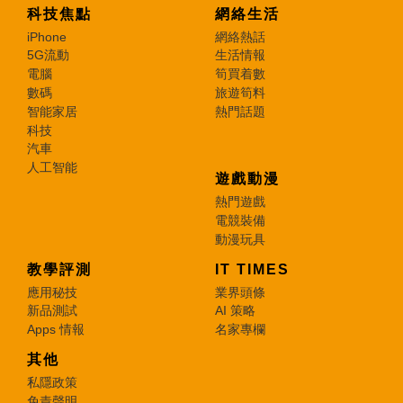
科技焦點
網絡生活
iPhone
網絡熱話
5G流動
生活情報
電腦
筍買着數
數碼
旅遊筍料
智能家居
熱門話題
科技
汽車
人工智能
遊戲動漫
熱門遊戲
電競裝備
動漫玩具
教學評測
IT TIMES
應用秘技
業界頭條
新品測試
AI 策略
Apps 情報
名家專欄
其他
私隱政策
免責聲明