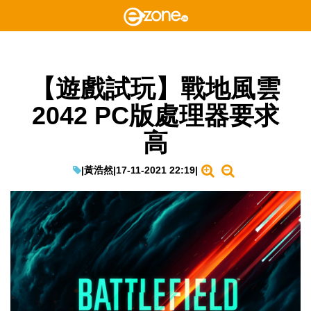
【遊戲試玩】戰地風雲
2042 PC版處理器要求
高
|
黃浩然
|
17-11-2021 22:19
|