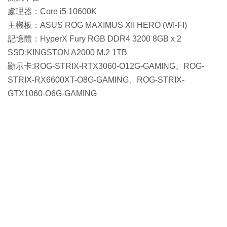
處理器：Core i5 10600K
主機板：ASUS ROG MAXIMUS XII HERO (WI-FI)
記憶體：HyperX Fury RGB DDR4 3200 8GB x 2
SSD:KINGSTON A2000 M.2 1TB
顯示卡:ROG-STRIX-RTX3060-O12G-GAMING、ROG-
STRIX-RX6600XT-O8G-GAMING、ROG-STRIX-
GTX1060-O6G-GAMING