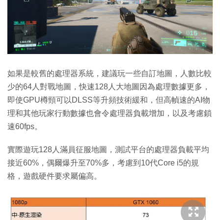
如果是較舊的處理器系統，建議玩一些自訂地圖，人數比較
少的64人對戰地圖，快速128人大地圖因為處理數據更多，
即使GPU樽頸可以DLSS等升頻技術緩和，但高幀速的AI物
理和其他玩家行動數據也會令處理器負載增加，以及考慮鎖
速60fps。
實際遊玩128人滿員征服地圖，測試平台的處理器負載平均
接近60%，偶爾爆升至70%多，考慮到10代Core i5的規
格，遊戲硬件要求屬偏高。