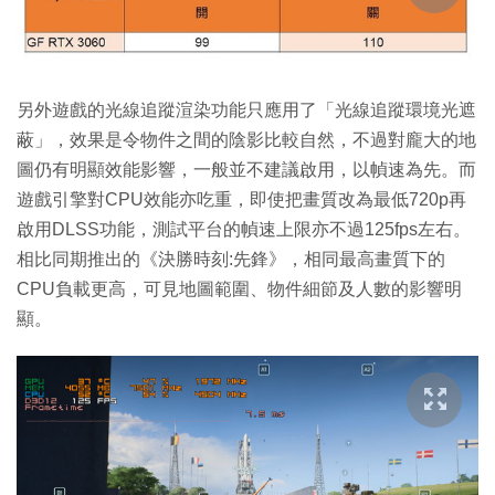
另外遊戲的光線追蹤渲染功能只應用了「光線追蹤環境光遮
蔽」，效果是令物件之間的陰影比較自然，不過對龐大的地
圖仍有明顯效能影響，一般並不建議啟用，以幀速為先。而
遊戲引擎對CPU效能亦吃重，即使把畫質改為最低720p再
啟用DLSS功能，測試平台的幀速上限亦不過125fps左右。
相比同期推出的《決勝時刻:先鋒》，相同最高畫質下的
CPU負載更高，可見地圖範圍、物件細節及人數的影響明
顯。