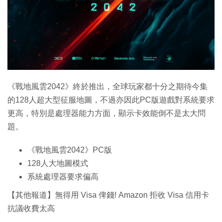
《戰地風雲2042》終於推出，全球玩家都十分之期待今集
的128人超大型征服地圖，不過亦因此PC版遊戲對系統要求
更高，特別是處理器能力方面，顯示卡效能倒不是太大問
題。
《戰地風雲2042》PC版
128人大地圖模式
系統處理器要求偏高
【其他報道】無得用 Visa 俾錢! Amazon 拒收 Visa 信用卡
抗議收費太高