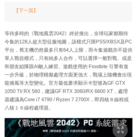
【下一頁】
等待多時的《戰地風雲2042》終於推出，全球玩家都期待
今集的128人超大型征服地圖，該模式只限PS5/XBSX及PC
平台，舊主機仍然最多只有64人上限，而今集遊戲亦不提供
單人戰役模式，只有純多人合作，可以選擇一般對戰、或是
和朋友組隊跟AI敵人練習。遊戲使用的 Frostbite 引擎有進
一步升級，於物理模擬處理方面更強大，戰場上隨機會出現
龍捲風等大型變化。官方最低要求顯示卡型號為GF GTX
1050 TI/ RX 560，建議GF RTX 3060/RX 6600 XT，處理
器建議為Core i7 4790 / Ryzen 7 2700X，即四核８線程或
八核１６線程處理器。