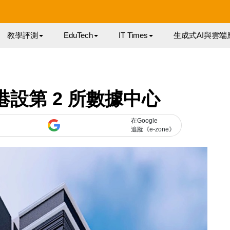
教學評測
EduTech
IT Times
生成式AI與雲端
lty 港設第 2 所數據中心
在Google
追蹤《e-zone》