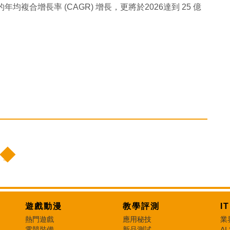
的年均複合增長率 (CAGR) 增長，更將於2026達到 25 億
遊戲動漫
教學評測
I
熱門遊戲
應用秘技
業
電競裝備
新品測試
AI