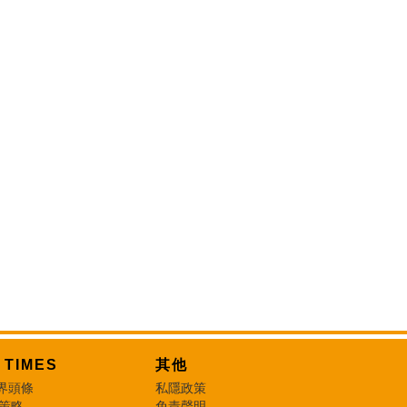
T TIMES
其他
界頭條
私隱政策
 策略
免責聲明