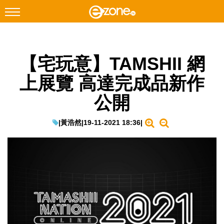
搜尋
【宅玩意】TAMSHII 網
Facebook
Instagram
上展覽 高達完成品新作
科技焦點
公開
網絡生活
遊戲動漫
|
黃浩然
|
19-11-2021 18:36
|
教學評測
EduTech
IT Times
生成式AI與雲端應用
Enterprise Digital Transformation