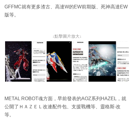
GFFMC就有更多渣古、高達W的EW前期版、死神高達EW
版等。
↓點擊圖片放大↓
METAL ROBOT魂方面，早前發表的AOZ系列HAZEL，就
公開了ＨＡＺＥＬ改連配件包、支援戰機等、靈格斯‧改
等。