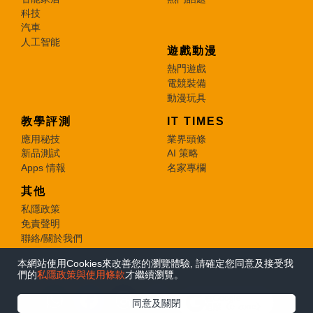
科技
汽車
人工智能
遊戲動漫
熱門遊戲
電競裝備
動漫玩具
教學評測
IT TIMES
應用秘技
業界頭條
新品測試
AI 策略
Apps 情報
名家專欄
其他
私隱政策
免責聲明
聯絡/關於我們
本網站使用Cookies來改善您的瀏覽體驗, 請確定您同意及接受我
© 2026 e-zone. All Rights Reserved.
們的
私隱政策與使用條款
才繼續瀏覽。
在Google
同意及關閉
追蹤《e-zone》