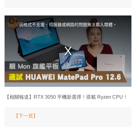
T
h
i
因格式不支援、伺服器或網路的問題無法載入媒體。
s
i
s
a
m
o
d
a
l
w
i
n
d
o
w
.
【相關報道】RTX 3050 平機新選擇！搭載 Ryzen CPU！
【下一頁】