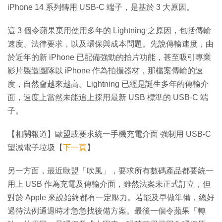
iPhone 14 系列轉用 USB-C 端子，是基於 3 大原因。
這 3 個令蘋果棄用使用多年的 Lightning 之原因，包括傳輸
速度、法律要求，以及環保與成本問題。先說傳輸速度，由
於近年的新 iPhone 已配備強勁的拍片功能，甚至吸引專業
影片製造團隊以 iPhone 作為拍攝器材，那檔案傳輸的速
度，自然會越來越高。Lightning 已經是誕生多年的傳輸介
面，速度上當然未能追上採用最新 USB 標準的 USB-C 端
子。
【相關報道】歐盟或要求統一手機充電介面 強制用 USB-C
望減電子垃圾【
下一頁
】
另一方面，最近歐盟「吹風」，要求所有數碼產品都要統一
用上 USB 作為充電及傳輸介面，雖然法案未正式訂立，但
對於 Apple 來說始終都有一定壓力。若能及早做準備，總好
過待法例通過時才急急找後備方案。最後一個令蘋果「轉