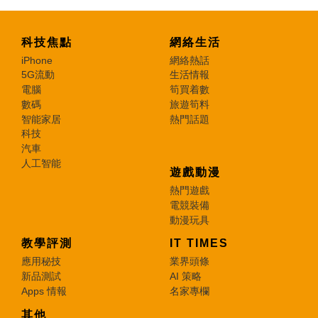
科技焦點
網絡生活
iPhone
網絡熱話
5G流動
生活情報
電腦
筍買着數
數碼
旅遊筍料
智能家居
熱門話題
科技
汽車
人工智能
遊戲動漫
熱門遊戲
電競裝備
動漫玩具
教學評測
IT TIMES
應用秘技
業界頭條
新品測試
AI 策略
Apps 情報
名家專欄
其他