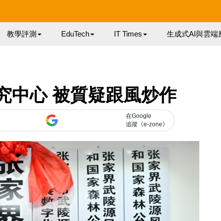
教學評測
EduTech
IT Times
生成式AI與雲端
究中心 被質疑跟風炒作
在Google
追蹤《e-zone》