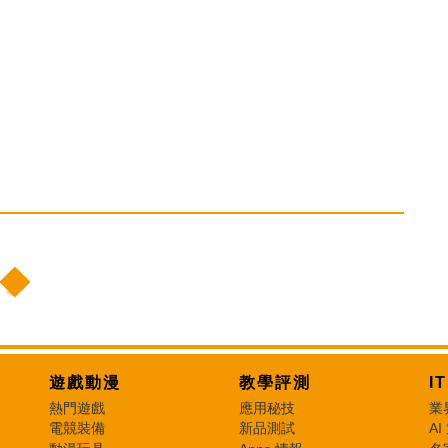
遊戲動漫
教學評測
I
熱門遊戲
應用秘技
業
電競裝備
新品測試
AI