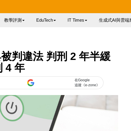
教學評測
EduTech
IT Times
生成式AI與雲端
判違法 判刑 2 年半緩
 4 年
在Google
追蹤《e-zone》