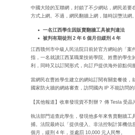
中國大陸的互聯網，封鎖了不少網站，網民若要
方式上網。不過，網民翻牆上網，隨時誤墮法網
一名江西學生因販賣翻牆工具被判違法
被判有期徒刑 2 年 6 個月但緩刑 4 年
江西贛州市中級人民法院日前於官方網站的「案
指，一名就讀江西某職業技術學院、姓曹的學生於 2
利，同時又以訂閱形式，向訂戶提供海外節點伺
當網民在曹姓學生建立的網站訂閱有關套餐後，
國家防火牆的網絡審查，訪問國內 IP 不能訪問
【其他報道】收車發現貨不對辦？ 傳 Tesla 受晶
執法部門追查此學生，發現他多年來售賣翻牆工具 227
捕。法院最終以「提供侵入、非法控制計算機信息系
個月，緩刑 4 年，並處罰 10,000 元人民幣。