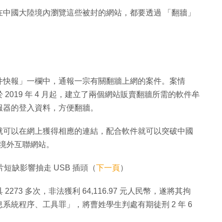
在中國大陸境內瀏覽這些被封的網站，都要透過 「翻牆」
。
件快報」一欄中，通報一宗有關翻牆上網的案件。案情
019 年 4 月起，建立了兩個網站販賣翻牆所需的軟件牟
服器的登入資料，方便翻牆。
就可以在網上獲得相應的連結，配合軟件就可以突破中國
的境外互聯網站。
片短缺影響抽走 USB 插頭（
下一頁
）
3 多次，非法獲利 64,116.97 元人民幣，遂將其拘
統程序、工具罪」，將曹姓學生判處有期徒刑 2 年 6