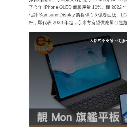
了今年 iPhone OLED 面板用量 10%。而 20
估計 Samsung Display 將提供 1.5 億塊面
板，即代表 2023 年起，京東方有望供應量可超越
T
h
i
因格式不支援、伺服
s
i
s
a
m
o
d
a
l
w
i
n
d
o
w
.