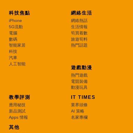
科技焦點
網絡生活
iPhone
網絡熱話
5G流動
生活情報
電腦
筍買着數
數碼
旅遊筍料
智能家居
熱門話題
科技
汽車
人工智能
遊戲動漫
熱門遊戲
電競裝備
動漫玩具
教學評測
IT TIMES
應用秘技
業界頭條
新品測試
AI 策略
Apps 情報
名家專欄
其他