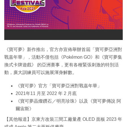
特集
《寶可夢》新作推出，官方亦宣佈舉辦首屆「寶可夢亞洲對
戰嘉年華」，活動不僅包括《Pokémon GO》和《寶可夢集
換式卡牌遊戲》 的亞洲賽事，更有各種緊張刺激的特別活
動，廣大訓練員可以施展渾身解數。
《寶可夢》官方「寶可夢亞洲對戰嘉年華」
2021年11 月至 2022 年 2 月底
《寶可夢晶燦鑽石／明亮珍珠》以及《寶可夢傳說 阿
爾宙斯》
【其他報道】京東方改裝三間工廠量產 OLED 面板 2023 年
或成 Apple 第二大面板供應商