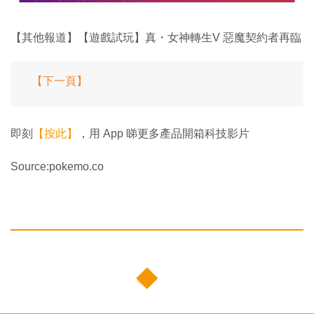
【其他報道】【遊戲試玩】真・女神轉生V 惡魔契約者再臨
【下一頁】
即刻
【按此】
，用 App 睇更多產品開箱科技影片
Source:pokemo.co