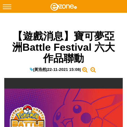
搜尋
【遊戲消息】寶可夢亞
Facebook
Instagram
洲Battle Festival 六大
科技焦點
作品聯動
網絡生活
遊戲動漫
|
黃浩然
|
22-11-2021 15:08
|
教學評測
EduTech
IT Times
生成式AI與雲端應用
Enterprise Digital Transformation