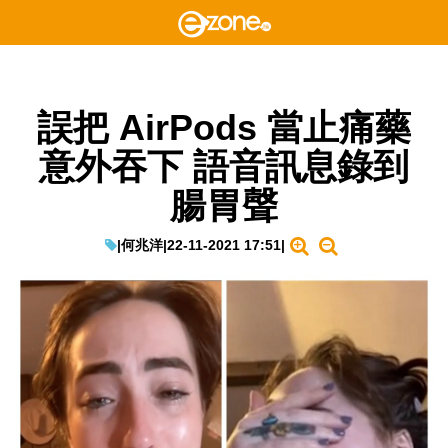
誤把 AirPods 當止痛藥
意外吞下 語音訊息錄到
腸胃聲
|
何兆洋
|
22-11-2021 17:51
|