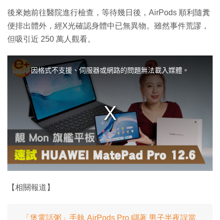
後來她前往醫院進行檢查，等待幾日後，AirPods 順利隨糞
便排出體外，經X光確認身體中已無異物。雖然事件荒謬，
但吸引近 250 萬人觀看。
T
h
i
因格式不支援、伺服器或網路的問題無法載入媒體。
s
i
s
a
m
o
d
a
l
w
i
n
d
o
w
.
【相關報道】
「煲電話粥」手執 AirPods Pro 瞓著 男子半夜誤當