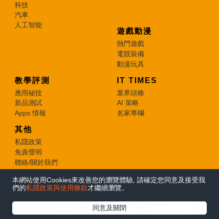
科技
汽車
人工智能
遊戲動漫
熱門遊戲
電競裝備
動漫玩具
教學評測
IT TIMES
應用秘技
業界頭條
新品測試
AI 策略
Apps 情報
名家專欄
其他
私隱政策
免責聲明
聯絡/關於我們
本網站使用Cookies來改善您的瀏覽體驗, 請確定您同意及接受我
© 2026 e-zone. All Rights Reserved.
們的
私隱政策與使用條款
才繼續瀏覽。
在Google
同意及關閉
追蹤《e-zone》