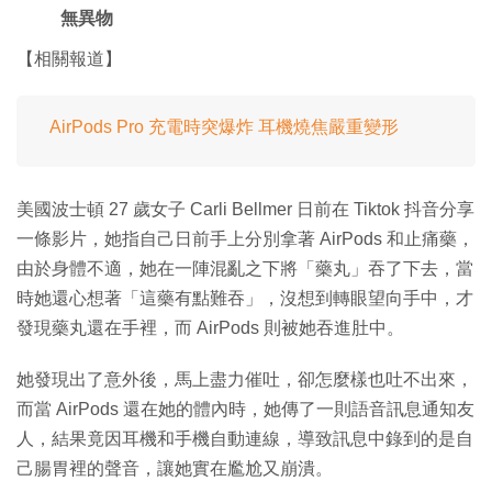
無異物
【相關報道】
AirPods Pro 充電時突爆炸 耳機燒焦嚴重變形
美國波士頓 27 歲女子 Carli Bellmer 日前在 Tiktok 抖音分享
一條影片，她指自己日前手上分別拿著 AirPods 和止痛藥，
由於身體不適，她在一陣混亂之下將「藥丸」吞了下去，當
時她還心想著「這藥有點難吞」，沒想到轉眼望向手中，才
發現藥丸還在手裡，而 AirPods 則被她吞進肚中。
她發現出了意外後，馬上盡力催吐，卻怎麼樣也吐不出來，
而當 AirPods 還在她的體內時，她傳了一則語音訊息通知友
人，結果竟因耳機和手機自動連線，導致訊息中錄到的是自
己腸胃裡的聲音，讓她實在尷尬又崩潰。