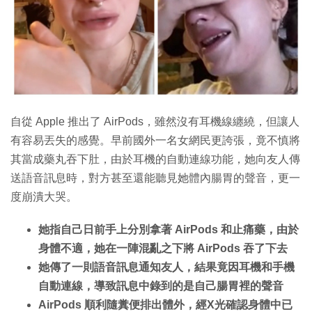
自從 Apple 推出了 AirPods，雖然沒有耳機線纏繞，但讓人
有容易丟失的感覺。早前國外一名女網民更誇張，竟不慎將
其當成藥丸吞下肚，由於耳機的自動連線功能，她向友人傳
送語音訊息時，對方甚至還能聽見她體內腸胃的聲音，更一
度崩潰大哭。
她指自己日前手上分別拿著 AirPods 和止痛藥，由於
身體不適，她在一陣混亂之下將 AirPods 吞了下去
她傳了一則語音訊息通知友人，結果竟因耳機和手機
自動連線，導致訊息中錄到的是自己腸胃裡的聲音
AirPods 順利隨糞便排出體外，經X光確認身體中已