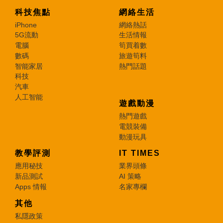
科技焦點
網絡生活
iPhone
網絡熱話
5G流動
生活情報
電腦
筍買着數
數碼
旅遊筍料
智能家居
熱門話題
科技
汽車
人工智能
遊戲動漫
熱門遊戲
電競裝備
動漫玩具
教學評測
IT TIMES
應用秘技
業界頭條
新品測試
AI 策略
Apps 情報
名家專欄
其他
私隱政策