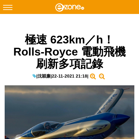
搜尋
極速 623km／h！
Facebook
Instagram
Rolls-Royce 電動飛機
科技焦點
刷新多項記錄
網絡生活
遊戲動漫
|
沈穎廉
|
22-11-2021 21:18
|
教學評測
EduTech
IT Times
生成式AI與雲端應用
Enterprise Digital Transformation