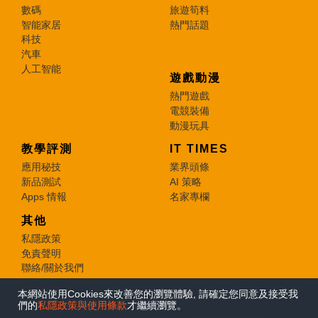
數碼
旅遊筍料
智能家居
熱門話題
科技
汽車
人工智能
遊戲動漫
熱門遊戲
電競裝備
動漫玩具
教學評測
IT TIMES
應用秘技
業界頭條
新品測試
AI 策略
Apps 情報
名家專欄
其他
私隱政策
免責聲明
聯絡/關於我們
本網站使用Cookies來改善您的瀏覽體驗, 請確定您同意及接受我
© 2026 e-zone. All Rights Reserved.
們的
私隱政策與使用條款
才繼續瀏覽。