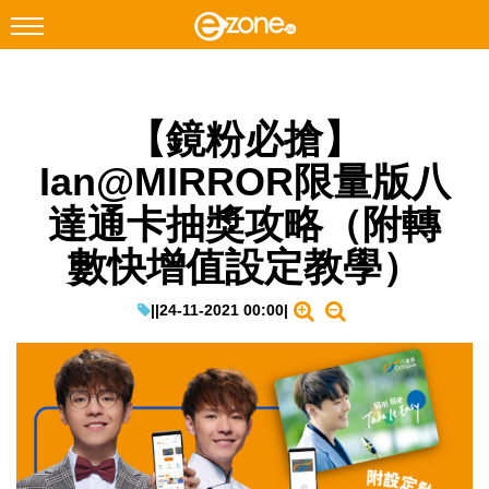
搜尋
【鏡粉必搶】
Facebook
Instagram
Ian@MIRROR限量版八
科技焦點
達通卡抽獎攻略（附轉
網絡生活
數快增值設定教學）
遊戲動漫
教學評測
|
|
24-11-2021 00:00
|
EduTech
IT Times
生成式AI與雲端應用
Enterprise Digital Transformation