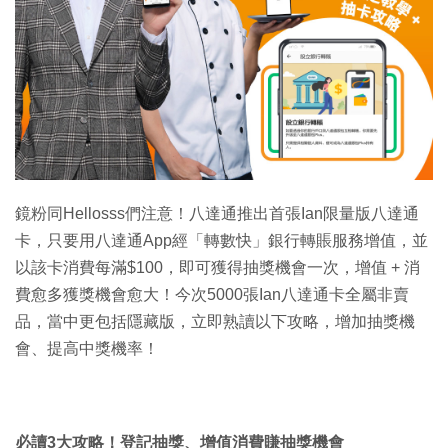
特集
鏡粉同Hellosss們注意！八達通推出首張Ian限量版八達通
卡，只要用八達通App經「轉數快」銀行轉賬服務增值，並
以該卡消費每滿$100，即可獲得抽獎機會一次，增值 + 消
費愈多獲獎機會愈大！今次5000張Ian八達通卡全屬非賣
品，當中更包括隱藏版，立即熟讀以下攻略，增加抽獎機
會、提高中獎機率！
必讀
3
大攻略！登記抽獎、增值消費賺抽獎機會