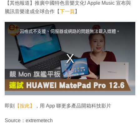
【其他報道】推廣中國特色音樂文化! Apple Music 宣布與
騰訊音樂達成全球合作【
下一頁
】
T
h
i
因格式不支援、伺服器或網路的問題無法載入媒體。
s
i
s
a
m
o
d
a
l
w
i
n
d
o
w
.
即刻
【按此】
，用 App 睇更多產品開箱科技影片
Source：extremetech