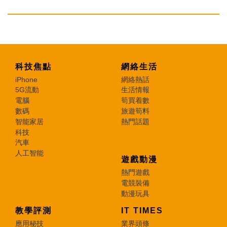
科技焦點
網絡生活
iPhone
網絡熱話
5G流動
生活情報
電腦
筍買着數
數碼
旅遊筍料
智能家居
熱門話題
科技
汽車
人工智能
遊戲動漫
熱門遊戲
電競裝備
動漫玩具
教學評測
IT TIMES
應用秘技
業界頭條