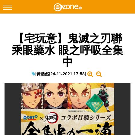
搜尋
【宅玩意】鬼滅之刃聯
Facebook
Instagram
乘眼藥水 眼之呼吸全集
科技焦點
中
網絡生活
遊戲動漫
|
黃浩然
|
24-11-2021 17:58
|
教學評測
EduTech
IT Times
生成式AI與雲端應用
Enterprise Digital Transformation