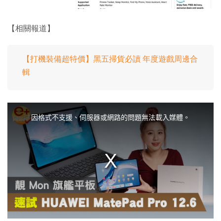
【相關報道】
【打機裝備超特價】黑五掃貨必讀 年度遊戲周邊合
輯
T
h
i
因格式不支援、伺服器或網路的問題無法載入媒體。
s
i
s
a
m
o
d
a
l
w
i
n
d
o
w
.