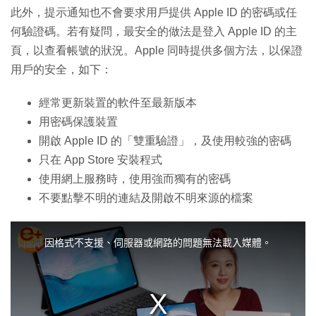
此外，提示通知也不會要求用戶提供 Apple ID 的密碼或任
何驗證碼。若有疑問，最安全的做法是登入 Apple ID 的主
頁，以查看帳號的狀況。Apple 同時提供多個方法，以保證
用戶的安全，如下：
經常更新裝置的軟件至最新版本
用密碼保護裝置
開啟 Apple ID 的「雙重驗證」，及使用較強的密碼
只在 App Store 安裝程式
使用網上服務時，使用強而獨有的密碼
不要點擊不明的連結及開啟不明來源的檔案
T
h
i
因格式不支援、伺服器或網路的問題無法載入媒體。
s
i
s
a
m
o
d
a
l
w