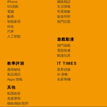
iPhone
網絡熱話
5G流動
生活情報
電腦
筍買着數
數碼
旅遊筍料
智能家居
熱門話題
科技
汽車
人工智能
遊戲動漫
熱門遊戲
電競裝備
動漫玩具
教學評測
IT TIMES
應用秘技
業界頭條
新品測試
AI 策略
Apps 情報
名家專欄
其他
私隱政策
免責聲明
聯絡/關於我們