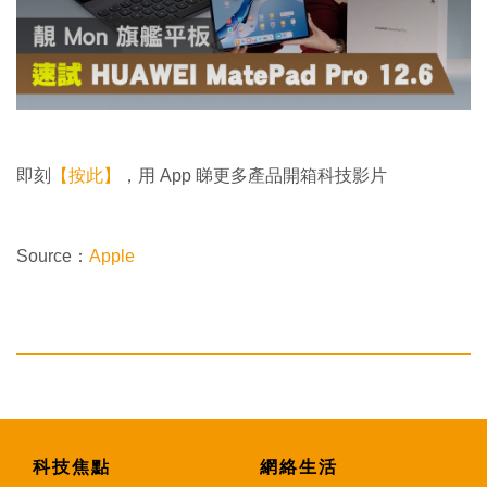
i
n
d
o
w
.
即刻
【按此】
，用 App 睇更多產品開箱科技影片
Source：
Apple
科技焦點
網絡生活