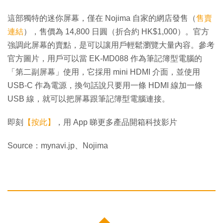
這部獨特的迷你屏幕，僅在 Nojima 自家的網店發售（
售賣
連結
），售價為 14,800 日圓（折合約 HK$1,000）。官方
強調此屏幕的賣點，是可以讓用戶輕鬆瀏覽大量內容。參考
官方圖片，用戶可以當 EK-MD088 作為筆記簿型電腦的
「第二副屏幕」使用，它採用 mini HDMI 介面，並使用
USB-C 作為電源，換句話說只要用一條 HDMI 線加一條
USB 線，就可以把屏幕跟筆記簿型電腦連接。
即刻
【按此】
，用 App 睇更多產品開箱科技影片
Source：mynavi.jp、Nojima