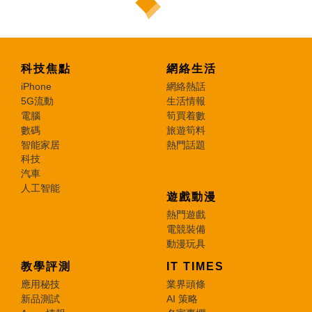
科技焦點
網絡生活
iPhone
網絡熱話
5G流動
生活情報
電腦
筍買着數
數碼
旅遊筍料
智能家居
熱門話題
科技
汽車
人工智能
遊戲動漫
熱門遊戲
電競裝備
動漫玩具
教學評測
IT TIMES
應用秘技
業界頭條
新品測試
AI 策略