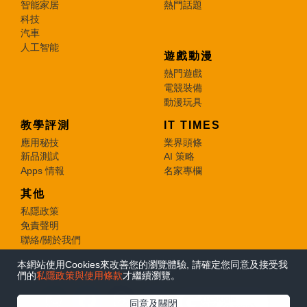
智能家居
熱門話題
科技
汽車
人工智能
遊戲動漫
熱門遊戲
電競裝備
動漫玩具
教學評測
IT TIMES
應用秘技
業界頭條
新品測試
AI 策略
Apps 情報
名家專欄
其他
私隱政策
免責聲明
聯絡/關於我們
本網站使用Cookies來改善您的瀏覽體驗, 請確定您同意及接受我
© 2026 e-zone. All Rights Reserved.
們的
私隱政策與使用條款
才繼續瀏覽。
在Google
同意及關閉
追蹤《e-zone》