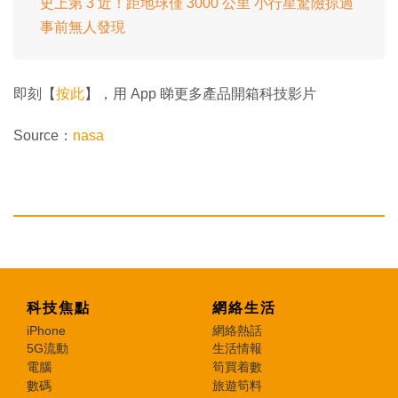
史上第 3 近！距地球僅 3000 公里 小行星驚險掠過
事前無人發現
即刻【
按此
】，用 App 睇更多產品開箱科技影片
Source：
nasa
科技焦點
網絡生活
iPhone
網絡熱話
5G流動
生活情報
電腦
筍買着數
數碼
旅遊筍料