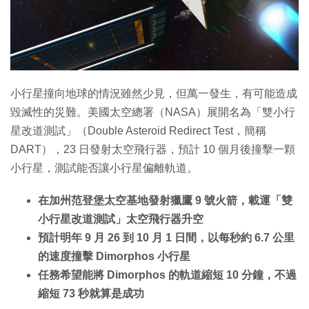
小行星撞向地球的情況雖然少見，但萬一發生，有可能造成
毀滅性的災難。美國太空總署（NASA）展開名為「雙小行
星改道測試」（Double Asteroid Redirect Test，簡稱
DART），23 日發射太空飛行器，預計 10 個月後撞擊一顆
小行星，測試能否讓小行星偏離軌道。
在加州范登堡太空基地發射獵鷹 9 號火箭，載運「雙
小行星改道測試」太空飛行器升空
預計明年 9 月 26 到 10 月 1 日間，以每秒約 6.7 公里
的速度撞擊 Dimorphos 小行星
任務希望能將 Dimorphos 的軌道縮短 10 分鐘，不過
縮短 73 秒就算是成功