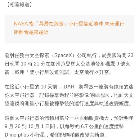
【相關報道】
NASA 指「具潛在危險」小行星靠近地球 未來運行
距離會越來越近
發射任務由太空探索（SpaceX）公司執行，於美國時間 23
日晚間 10 時 21 分在加州范登堡太空基地發射獵鷹 9 號火
箭，載運「雙小行星改道測試」太空飛行器升空。
在接近小行星的 10 天前， DART 將釋放一座裝有鏡頭的迷
你太空飛行器，記錄撞擊過程並將影像傳回地球，地面天文
望遠鏡將測量小行星被撞擊後的運行速度與軌道改變幅度。
這個太空飛行器的體積相當於一座自動販賣機大，預計明年
9 月 26 到 10 月 1 日間，以每秒約 6.7 公里的速度撞擊
Dimorphos 小行星，希望能夠稍微改變其軌道。