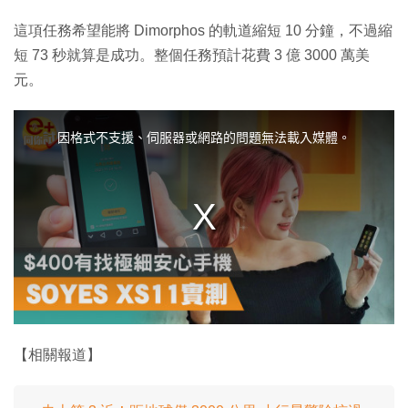
這項任務希望能將 Dimorphos 的軌道縮短 10 分鐘，不過縮
短 73 秒就算是成功。整個任務預計花費 3 億 3000 萬美
元。
T
h
i
因格式不支援、伺服器或網路的問題無法載入媒體。
s
i
s
a
m
o
d
a
l
w
i
n
d
o
w
.
【相關報道】