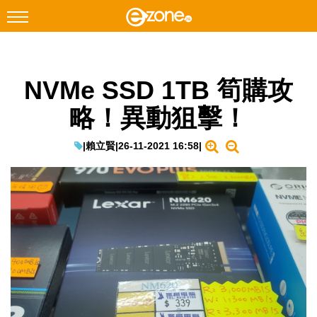
搜尋
NVMe SSD 1TB 筍購攻
Facebook
Instagram
略！異動狙擊！
科技焦點
網絡生活
|
賴立賢
|
26-11-2021 16:58
|
遊戲動漫
教學評測
EduTech
IT Times
生成式AI與雲端應用
Enterprise Digital Transformation