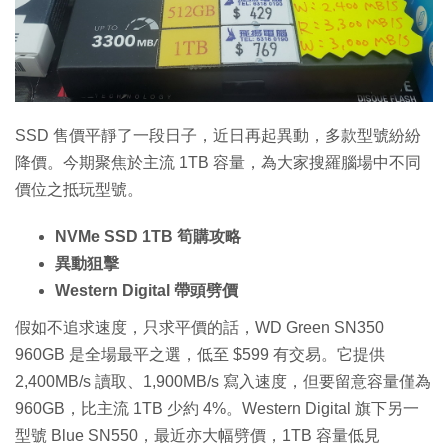
特集
SSD 售價平靜了一段日子，近日再起異動，多款型號紛紛
降價。今期聚焦於主流 1TB 容量，為大家搜羅腦場中不同
價位之抵玩型號。
NVMe SSD 1TB 筍購攻略
異動狙擊
Western Digital 帶頭劈價
假如不追求速度，只求平價的話，WD Green SN350
960GB 是全場最平之選，低至 $599 有交易。它提供
2,400MB/s 讀取、1,900MB/s 寫入速度，但要留意容量僅為
960GB，比主流 1TB 少約 4%。Western Digital 旗下另一
型號 Blue SN550，最近亦大幅劈價，1TB 容量低見