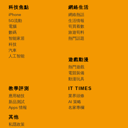
科技焦點
網絡生活
iPhone
網絡熱話
5G流動
生活情報
電腦
筍買着數
數碼
旅遊筍料
智能家居
熱門話題
科技
汽車
人工智能
遊戲動漫
熱門遊戲
電競裝備
動漫玩具
教學評測
IT TIMES
應用秘技
業界頭條
新品測試
AI 策略
Apps 情報
名家專欄
其他
私隱政策