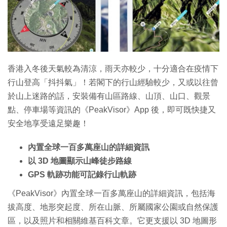
香港入冬後天氣較為清涼，雨天亦較少，十分適合在疫情下
行山登高「抖抖氣」！若閣下的行山經驗較少，又或以往曾
於山上迷路的話，安裝備有山區路線、山頂、山口、觀景
點、停車場等資訊的《PeakVisor》App 後，即可既快捷又
安全地享受遠足樂趣！
內置全球一百多萬座山的詳細資訊
以 3D 地圖顯示山峰徒步路線
GPS 軌跡功能可記錄行山軌跡
《PeakVisor》內置全球一百多萬座山的詳細資訊，包括海
拔高度、地形突起度、所在山脈、所屬國家公園或自然保護
區，以及照片和相關維基百科文章。它更支援以 3D 地圖形