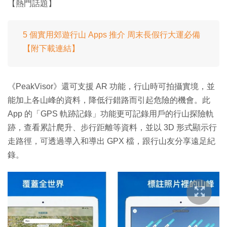
【熱門話題】
5 個實用郊遊行山 Apps 推介 周末長假行大運必備
【附下載連結】
《PeakVisor》還可支援 AR 功能，行山時可拍攝實境，並
能加上各山峰的資料，降低行錯路而引起危險的機會。此
App 的「GPS 軌跡記錄」功能更可記錄用戶的行山探險軌
跡，查看累計爬升、步行距離等資料，並以 3D 形式顯示行
走路徑，可透過導入和導出 GPX 檔，跟行山友分享遠足紀
錄。