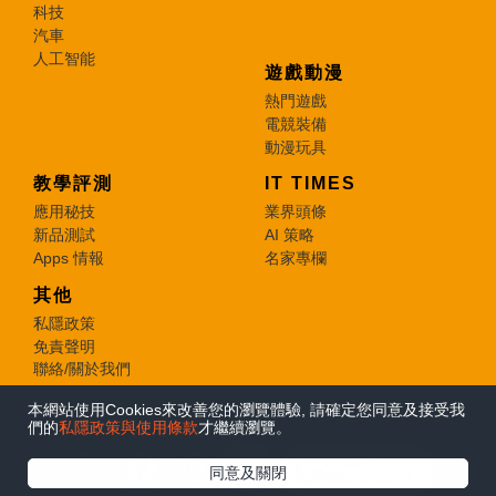
科技
汽車
人工智能
遊戲動漫
熱門遊戲
電競裝備
動漫玩具
教學評測
IT TIMES
應用秘技
業界頭條
新品測試
AI 策略
Apps 情報
名家專欄
其他
私隱政策
免責聲明
聯絡/關於我們
本網站使用Cookies來改善您的瀏覽體驗, 請確定您同意及接受我
© 2026 e-zone. All Rights Reserved.
們的
私隱政策與使用條款
才繼續瀏覽。
在Google
同意及關閉
追蹤《e-zone》