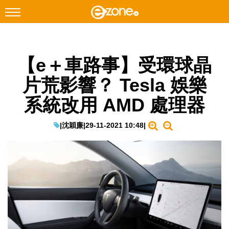
搜尋
【e＋車路事】受環球晶
Facebook
Instagram
片荒影響？ Tesla 娛樂
科技焦點
系統改用 AMD 處理器
網絡生活
遊戲動漫
|
沈穎廉
|
29-11-2021 10:48
|
教學評測
EduTech
IT Times
生成式AI與雲端應用
Enterprise Digital Transformation