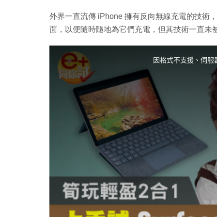
外界一直流傳 iPhone 擁有反向無線充電的技術，即允許人們
面，以便隨時隨地為它們充電，但其技術一直未被A
T
h
i
因格式不支援、伺服
s
i
s
a
m
o
d
a
l
w
i
n
d
o
w
.