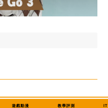
遊戲動漫
教學評測
I