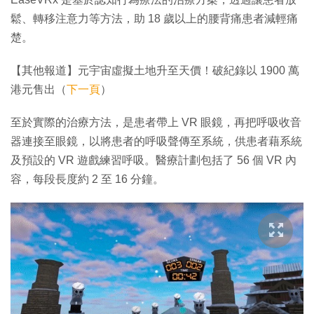
鬆、轉移注意力等方法，助 18 歲以上的腰背痛患者減輕痛
楚。
【其他報道】元宇宙虛擬土地升至天價！破紀錄以 1900 萬
港元售出（
下一頁
）
至於實際的治療方法，是患者帶上 VR 眼鏡，再把呼吸收音
器連接至眼鏡，以將患者的呼吸聲傳至系統，供患者藉系統
及預設的 VR 遊戲練習呼吸。醫療計劃包括了 56 個 VR 內
容，每段長度約 2 至 16 分鐘。