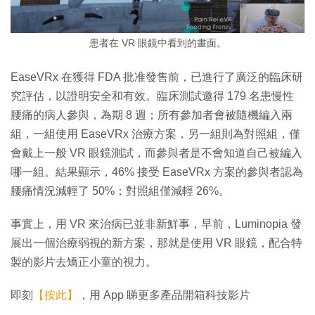
患者在 VR 眼鏡中看到的畫面。
EaseVRx 在獲得 FDA 批准發售前，已進行了廣泛的臨床研
究評估，以證明安全和有效。臨床測試邀得 179 名患慢性
腰痛的病人參與，為期 8 週；所有參加者會被隨機編入兩
組，一組使用 EaseVRx 治療方案，另一組則為對照組，僅
會戴上一般 VR 眼鏡測試，而參與者是不會知道自己被編入
哪一組。結果顯示，46% 接受 EaseVRx 方案的參與者認為
腰痛情況減輕了 50%；對照組僅減輕 26%。
事實上，用 VR 來治病已並非新鮮事，早前，Luminopia 發
展出一個治療弱視的新方案，那就是使用 VR 眼鏡，配合特
製的影片去矯正小童的視力。
即刻
【按此】
，用 App 睇更多產品開箱科技影片