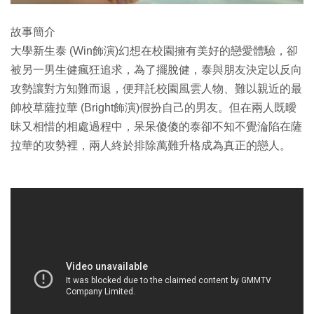
故事簡介
大學新生泰 (Win飾演)幻想在校園擁有美好的戀愛體驗，卻
被另一男生健瘋狂追求，為了擺脫健，泰與朋友決定以反向
攻勢讓對方知難而退，便拜託校園風雲人物、難以親近的最
帥校草薩拉華 (Bright飾演)假扮自己的男友。但在兩人既曖
昧又相惜的相處過程中，呆呆傻傻的泰卻不知不覺淪陷在薩
拉華的攻勢裡，兩人終於排除萬難升格成為真正的戀人。