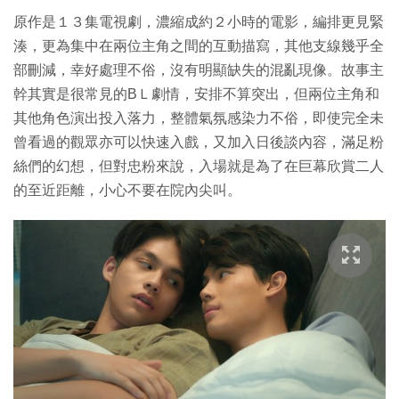
原作是１３集電視劇，濃縮成約２小時的電影，編排更見緊
湊，更為集中在兩位主角之間的互動描寫，其他支線幾乎全
部刪減，幸好處理不俗，沒有明顯缺失的混亂現像。故事主
幹其實是很常見的BＬ劇情，安排不算突出，但兩位主角和
其他角色演出投入落力，整體氣氛感染力不俗，即使完全未
曾看過的觀眾亦可以快速入戲，又加入日後談內容，滿足粉
絲們的幻想，但對忠粉來說，入場就是為了在巨幕欣賞二人
的至近距離，小心不要在院內尖叫。