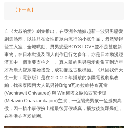
【下一頁】
自《大叔的愛》劇集推出，在亞洲各地掀起新一波男男戀愛
劇集熱潮，以往只在女性群眾內流行的小眾作品，忽然變得
登堂入室，全城哄動。男男戀愛BOYS LOVE並不是甚麼新
事物，在日本動漫及同人創作已行之多年，亦是日本動漫經
濟其中一個重要支柱之一。真人版的男男戀愛劇集直到近年
才為廣大觀眾開始接受，成功擺脫古板標籤。《只因我們天
生一對：電影版》是在２０２０年播放的泰國電視劇集改
編，找來泰國兩大人氣男神Bright瓦奇拉維特奇瓦雷
(Vachirawit Chivaaree) 與 Win梅塔文歐帕西安卡瓊
(Metawin Opas-iamkajorn)主演，一位陽光男孩一位孤獨高
傲，因一樁小事假扮出櫃最後弄假成真，播放後旋即爆紅，
在香港亦有粉絲團。