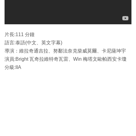
片長:111 分鐘
語言:泰語(中文、英文字幕)
導演：維拉奇通吉拉、努鄱法奈克柴威莫爾、卡尼薩坤宇
演員:Bright 瓦奇拉維特奇瓦雷、Win 梅塔文歐帕西安卡瓊
分級:IIA