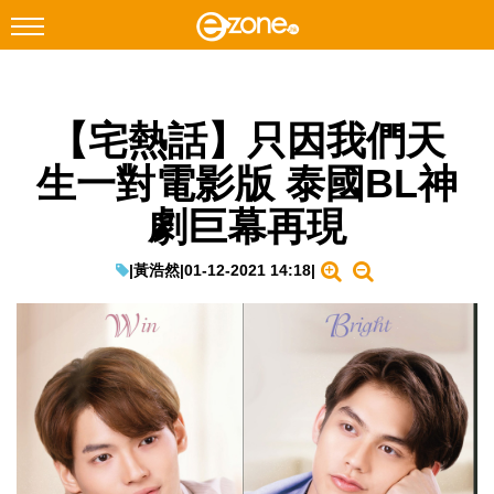
搜尋
【宅熱話】只因我們天
Facebook
Instagram
生一對電影版 泰國BL神
科技焦點
劇巨幕再現
網絡生活
遊戲動漫
|
黃浩然
|
01-12-2021 14:18
|
教學評測
EduTech
IT Times
生成式AI與雲端應用
Enterprise Digital Transformation