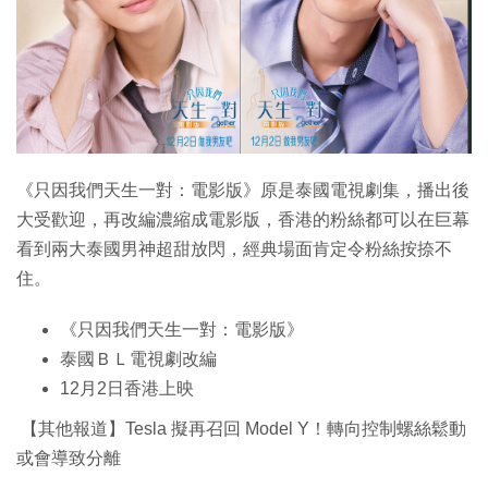
特集
《只因我們天生一對：電影版》原是泰國電視劇集，播出後
大受歡迎，再改編濃縮成電影版，香港的粉絲都可以在巨幕
看到兩大泰國男神超甜放閃，經典場面肯定令粉絲按捺不
住。
《只因我們天生一對：電影版》
泰國ＢＬ電視劇改編
12月2日香港上映
【其他報道】Tesla 擬再召回 Model Y！轉向控制螺絲鬆動
或會導致分離