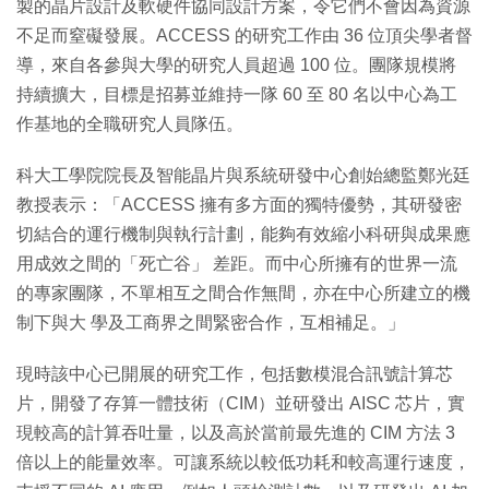
製的晶片設計及軟硬件協同設計方案，令它們不會因為資源
不足而窒礙發展。ACCESS 的研究工作由 36 位頂尖學者督
導，來自各參與大學的研究人員超過 100 位。團隊規模將
持續擴大，目標是招募並維持一隊 60 至 80 名以中心為工
作基地的全職研究人員隊伍。
科大工學院院長及智能晶片與系統研發中心創始總監鄭光廷
教授表示：「ACCESS 擁有多方面的獨特優勢，其研發密
切結合的運行機制與執行計劃，能夠有效縮小科研與成果應
用成效之間的「死亡谷」 差距。而中心所擁有的世界一流
的專家團隊，不單相互之間合作無間，亦在中心所建立的機
制下與大 學及工商界之間緊密合作，互相補足。」
現時該中心已開展的研究工作，包括數模混合訊號計算芯
片，開發了存算一體技術（CIM）並研發出 AISC 芯片，實
現較高的計算吞吐量，以及高於當前最先進的 CIM 方法 3
倍以上的能量效率。可讓系統以較低功耗和較高運行速度，