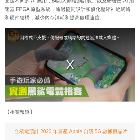
支援不同的 AI 應用，例如人頭檢測計數。以及研發出 AI 加
速器 FPGA 原型系統，通過協同設計和優化壓縮神經網絡
和硬件結構，減少內存消耗和提高處理速度。
T
h
i
因格式不支援、伺服器或網路的問題無法載入媒體。
s
i
s
a
m
o
d
a
l
w
i
n
d
o
w
.
【相關報道】
台積電預計 2023 年量產 Apple 自研 5G 數據機晶片