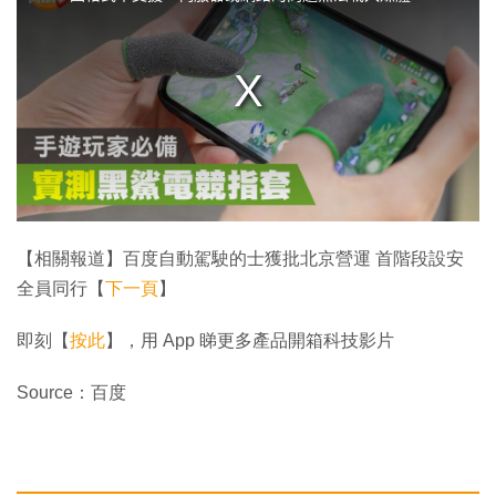
i
s
a
m
o
d
a
l
w
i
n
d
o
w
.
【相關報道】百度自動駕駛的士獲批北京營運 首階段設安
全員同行【
下一頁
】
即刻【
按此
】，用 App 睇更多產品開箱科技影片
Source：百度