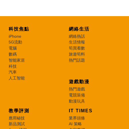
科技焦點
網絡生活
iPhone
網絡熱話
5G流動
生活情報
電腦
筍買着數
數碼
旅遊筍料
智能家居
熱門話題
科技
汽車
人工智能
遊戲動漫
熱門遊戲
電競裝備
動漫玩具
教學評測
IT TIMES
應用秘技
業界頭條
新品測試
AI 策略