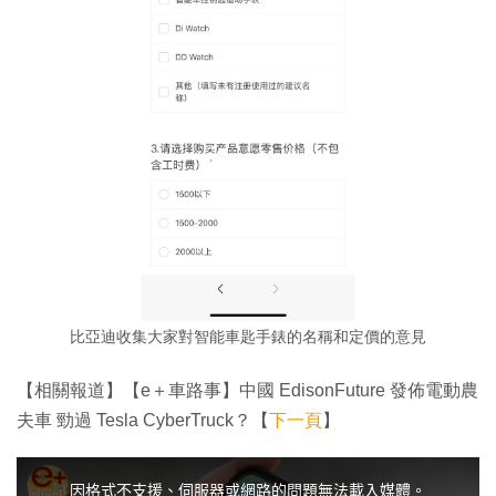
比亞迪收集大家對智能車匙手錶的名稱和定價的意見
【相關報道】【e＋車路事】中國 EdisonFuture 發佈電動農
夫車 勁過 Tesla CyberTruck？【
下一頁
】
T
h
i
因格式不支援、伺服器或網路的問題無法載入媒體。
s