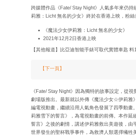
跨媒體作品《Fate/ Stay Night》人氣
莉雅：Licht 無名的少女》終於在香港上映，粉
《魔法少女伊莉雅：Licht 無名的少女》
2021年12月2日香港上映
【其他報道】比亞迪智能手錶可取代實體車匙 料1
【下一頁】
《Fate/ Stay Night》因為獨特的故事
劇場版推出。最新就以外傳《魔法少女☆伊莉雅》
編電視動畫，繼續沿用人氣角色發展了四季動畫。2017 
莉雅雪下的誓言》，為電視動畫的前傳。本作延續首部劇場
誓言》之後的劇情，講述伊莉雅救出美遊後，由
世界發生的聖杯戰爭事件，為救濟人類選擇犧牲