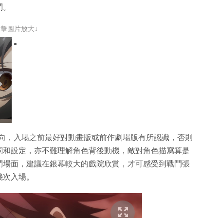
鬥。
點擊圖片放大↓
粉絲向，入場之前最好對動畫版或前作劇場版有所認識，否則
詞和設定，亦不難理解角色背後動機，敵對角色描寫算是
鬥場面，建議在銀幕較大的戲院欣賞，才可感受到戰鬥張
幾次入場。