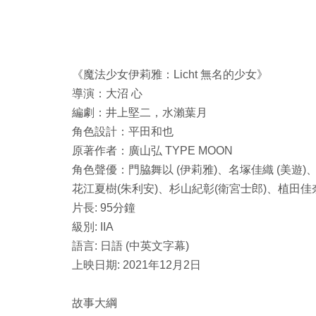
《魔法少女伊莉雅：Licht 無名的少女》
導演：大沼 心
編劇：井上堅二，水瀨葉月
角色設計：平田和也
原著作者：廣山弘 TYPE MOON
角色聲優：門脇舞以 (伊莉雅)、名塚佳織 (美遊)
花江夏樹(朱利安)、杉山紀彰(衛宮士郎)、植田佳奈
片長: 95分鐘
級別: IIA
語言: 日語 (中英文字幕)
上映日期: 2021年12月2日
故事大綱