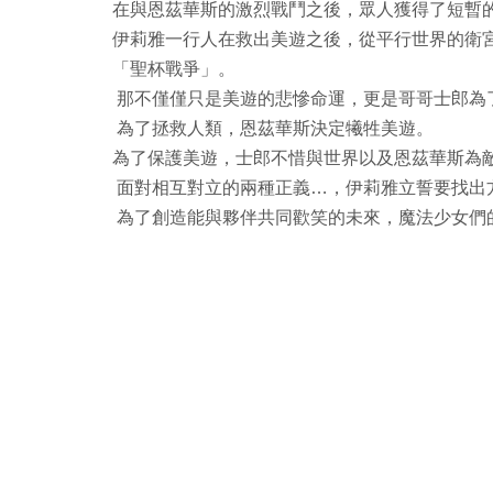
在與恩茲華斯的激烈戰鬥之後，眾人獲得了短暫
伊莉雅一行人在救出美遊之後，從平行世界的衛
「聖杯戰爭」。
那不僅僅只是美遊的悲慘命運，更是哥哥士郎為
為了拯救人類，恩茲華斯決定犧牲美遊。
為了保護美遊，士郎不惜與世界以及恩茲華斯為
面對相互對立的兩種正義…，伊莉雅立誓要找出
為了創造能與夥伴共同歡笑的未來，魔法少女們