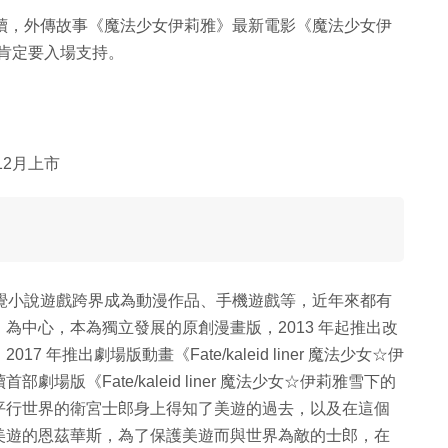
多年來仍持續，外傳故事《魔法少女伊莉雅》最新電影《魔法少女伊
絲肯定要入場支持。
2月上市
設定，從視覺小說遊戲跨界成為動漫作品、手機遊戲等，近年來都有
為中心，本為獨立發展的原創漫畫版，2013 年起推出改
年推出劇場版動畫《Fate/kaleid liner 魔法少女☆伊
版《Fate/kaleid liner 魔法少女☆伊莉雅雪下的
平行世界的衛宮士郎身上得知了美遊的過去，以及在這個
美遊的恩茲華斯，為了保護美遊而與世界為敵的士郎，在