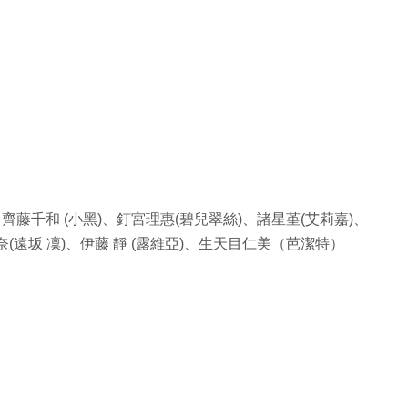
、齊藤千和 (小黑)、釘宮理惠(碧兒翠絲)、諸星堇(艾莉嘉)、
(遠坂 凜)、伊藤 靜 (露維亞)、生天目仁美（芭潔特）