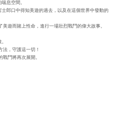
的喘息空間。
宮士郎口中得知美遊的過去，以及在這個世界中發動的
了美遊而賭上性命，進行一場壯烈戰鬥的偉大故事。
敵。
方法，守護這一切！
的戰鬥將再次展開。