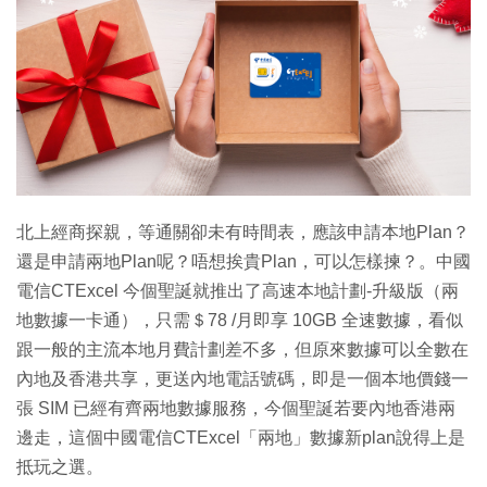
北上經商探親，等通關卻未有時間表，應該申請本地Plan？
還是申請兩地Plan呢？唔想挨貴Plan，可以怎樣揀？。中國
電信CTExcel 今個聖誕就推出了高速本地計劃-升級版（兩
地數據一卡通），只需＄78 /月即享 10GB 全速數據，看似
跟一般的主流本地月費計劃差不多，但原來數據可以全數在
內地及香港共享，更送內地電話號碼，即是一個本地價錢一
張 SIM 已經有齊兩地數據服務，今個聖誕若要內地香港兩
邊走，這個中國電信CTExcel「兩地」數據新plan說得上是
抵玩之選。