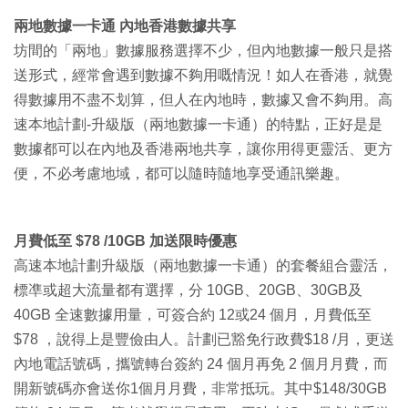
兩地數據一卡通
內地香港數據共享
坊間的「兩地」數據服務選擇不少，但內地數據一般只是搭
送形式，經常會遇到數據不夠用嘅情況！如人在香港，就覺
得數據用不盡不划算，但人在內地時，數據又會不夠用。高
速本地計劃-升級版（兩地數據一卡通）的特點，正好是是
數據都可以在內地及香港兩地共享，讓你用得更靈活、更方
便，不必考慮地域，都可以隨時隨地享受通訊樂趣。
月費低至
$78 /10GB 加送限時優惠
高速本地計劃升級版（兩地數據一卡通）的套餐組合靈活，
標凖或超大流量都有選擇，分 10GB、20GB、30GB及
40GB 全速數據用量，可簽合約 12或24 個月，月費低至
$78 ，說得上是豐儉由人。計劃已豁免行政費$18 /月，更送
內地電話號碼，攜號轉台簽約 24 個月再免 2 個月月費，而
開新號碼亦會送你1個月月費，非常抵玩。其中$148/30GB