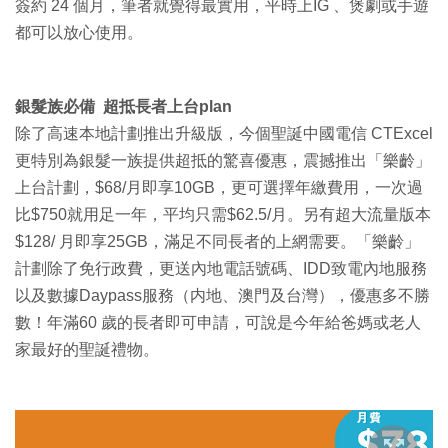
簽約 24 個月，筆者就覺得最實用，平時上IG 、煲劇或手遊
都可以放心使用。
銀髮族必備
超抵長者上台plan
除了高速本地計劃推出升級版，今個聖誕中國電信 CTExcel
更特別為銀髮一族提供超抵的驚喜優惠，震撼推出「樂齡」
上台計劃，$68/月即享10GB，更可選擇年繳費用，一次過
比$750就用足一年，平均只需$62.5/月。另有超大流量版本
$128/ 月即享25GB，滿足不同長者的上網需要。「樂齡」
計劃除了免行政費，更送內地電話號碼、IDD致電內地服務
以及數據Daypass服務（内地、澳門及台灣），優惠多不勝
數！年滿60 歲的長者即可申請，可說是今年給爸媽或老人
家最好的聖誕禮物。