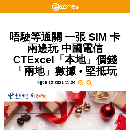
唔駛等通關 一張 SIM 卡
兩邊玩 中國電信
CTExcel「本地」價錢
「兩地」數據 • 堅抵玩
|
|
06-12-2021 11:24
|