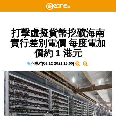
打擊虛擬貨幣挖礦海南
實行差別電價 每度電加
價約 1 港元
|
何兆洋
|
06-12-2021 16:00
|