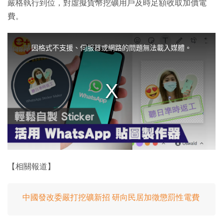
嚴格執行到位，對虛擬貨幣挖礦用戶及時足額收取加價電
費。
T
h
i
因格式不支援、伺服器或網路的問題無法載入媒體。
s
i
s
a
m
o
d
a
l
w
i
n
d
o
w
.
【相關報道】
中國發改委嚴打挖礦新招 研向民居加徵懲罰性電費