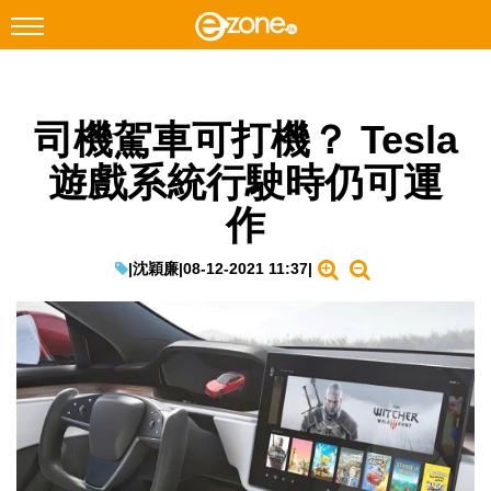
搜尋
司機駕車可打機？ Tesla
Facebook
Instagram
遊戲系統行駛時仍可運
科技焦點
作
網絡生活
遊戲動漫
|
沈穎廉
|
08-12-2021 11:37
|
教學評測
EduTech
IT Times
生成式AI與雲端應用
Enterprise Digital Transformation