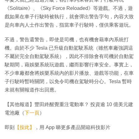
《Solitaire》、《Sky Force Reloaded》等遊戲。不過，遊
戲如果在車子行駛時被執行，就會彈出警告字句，內容大致
是向車內人士作出警告，指當車子行駛時，僅供乘客遊玩。
不過，警告還警告，即使是司機，也有機會藉車內系統打
機。由於不少 Tesla 已升級自動駕駛系統（雖然車廠強調這
不屬於完全自動駕駛系統），因此不排除會有司機於自動駕
駛期間，藉娛樂系統玩遊戲，繼而影響行車安全。事實上，
不少車廠都會將娛樂系統內的影片播放、遊戲等功能，在車
子行駛時暫時關閉，以免令司機在駕駛時分心。Tesla 暫時
未就有關報道作出回應。
【其他報道】豐田終醒覺重注電動車？ 投資逾 10 億美元建
電池廠（
下一頁
）
即刻
【按此】
，用 App 睇更多產品開箱科技影片