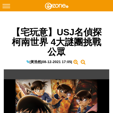
搜尋
【宅玩意】USJ名偵探
Facebook
Instagram
柯南世界 4大謎團挑戰
科技焦點
公眾
網絡生活
遊戲動漫
|
黃浩然
|
08-12-2021 17:05
|
教學評測
EduTech
IT Times
生成式AI與雲端應用
Enterprise Digital Transformation