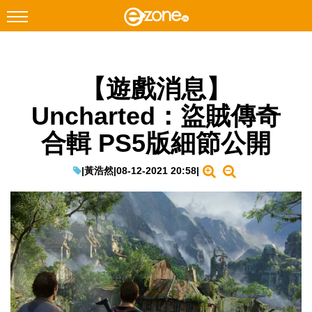
搜尋
【遊戲消息】
Facebook
Instagram
Uncharted：盜賊傳奇
科技焦點
合輯 PS5版細節公開
網絡生活
遊戲動漫
|
黃浩然
|
08-12-2021 20:58
|
教學評測
EduTech
IT Times
生成式AI與雲端應用
Enterprise Digital Transformation