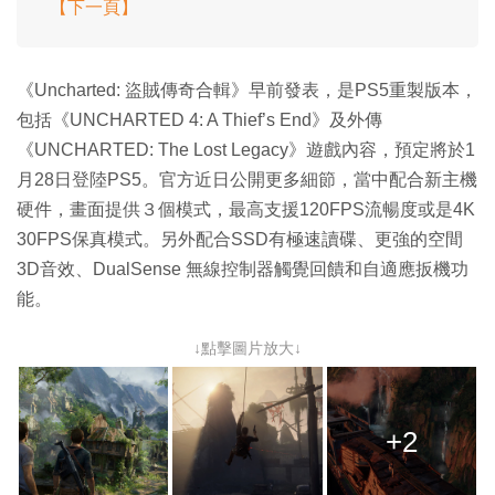
【下一頁】
《Uncharted: 盜賊傳奇合輯》早前發表，是PS5重製版本，
包括《UNCHARTED 4: A Thief’s End》及外傳
《UNCHARTED: The Lost Legacy》遊戲內容，預定將於1
月28日登陸PS5。官方近日公開更多細節，當中配合新主機
硬件，畫面提供３個模式，最高支援120FPS流暢度或是4K
30FPS保真模式。另外配合SSD有極速讀碟、更強的空間
3D音效、DualSense 無線控制器觸覺回饋和自適應扳機功
能。
↓點擊圖片放大↓
+2