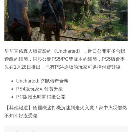
特集
早前宣佈真人版電影的《Uncharted》，近日公開更多合輯
遊戲的細節，同步公開PS5/PC雙版本的細節，PS5版會率
先在1月28日推出，已有PS4原版的玩家可選擇付費升級。
Uncharted: 盜賊傳奇合輯
PS4版玩家可付費升級
PC版推出時間稍後公開
【其他報道】德國機迷打機沉迷到走火入魔！家中火災懵然
不知幸好沒受傷