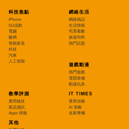
科技焦點
網絡生活
iPhone
網絡熱話
5G流動
生活情報
電腦
筍買着數
數碼
旅遊筍料
智能家居
熱門話題
科技
汽車
人工智能
遊戲動漫
熱門遊戲
電競裝備
動漫玩具
教學評測
IT TIMES
應用秘技
業界頭條
新品測試
AI 策略
Apps 情報
名家專欄
其他