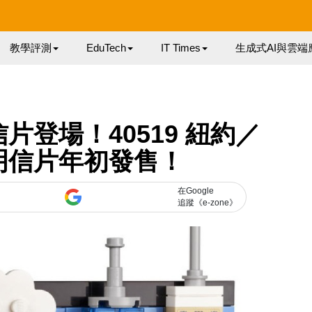
教學評測
EduTech
IT Times
生成式AI與雲端
信片登場！40519 紐約／
京明信片年初發售！
在Google
追蹤《e-zone》