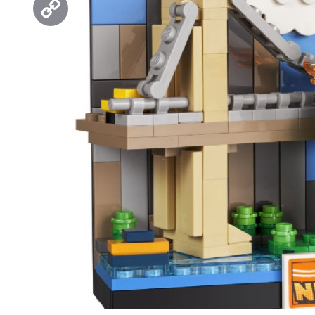
Copy
Link