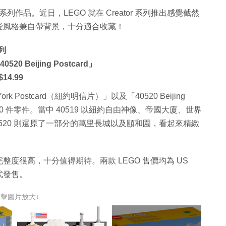
城市系列作品。近日，LEGO 就在 Creator 系列推出感覺截然
愛風格兼自帶背景，十分適合收藏！
列
520 Beijing Postcard」
4.99
ork Postcard（紐約明信片）」以及「40520 Beijing
 280 件零件。當中 40519 以紐約自由神像、帝國大廈、世界
520 則還原了一部分的萬里長城以及頤和園，看起來精緻
度很高，十分值得期待。兩款 LEGO 售價均為 US
正式發售。
點擊圖片放大↓