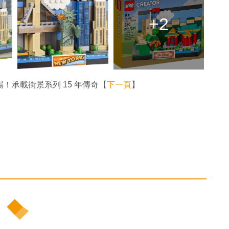
+2
場！承載街景系列 15 年傳奇【
下一頁
】