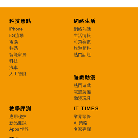
科技焦點
網絡生活
iPhone
網絡熱話
5G流動
生活情報
電腦
筍買着數
數碼
旅遊筍料
智能家居
熱門話題
科技
汽車
人工智能
遊戲動漫
熱門遊戲
電競裝備
動漫玩具
教學評測
IT TIMES
應用秘技
業界頭條
新品測試
AI 策略
Apps 情報
名家專欄