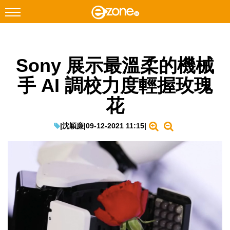
搜尋
Sony 展示最溫柔的機械
Facebook
Instagram
手 AI 調校力度輕握玫瑰
科技焦點
花
網絡生活
遊戲動漫
|
沈穎廉
|
09-12-2021 11:15
|
教學評測
EduTech
IT Times
生成式AI與雲端應用
Enterprise Digital Transformation