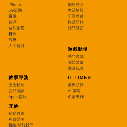
iPhone
網絡熱話
5G流動
生活情報
電腦
筍買着數
數碼
旅遊筍料
智能家居
熱門話題
科技
汽車
人工智能
遊戲動漫
熱門遊戲
電競裝備
動漫玩具
教學評測
IT TIMES
應用秘技
業界頭條
新品測試
AI 策略
Apps 情報
名家專欄
其他
私隱政策
免責聲明
聯絡/關於我們