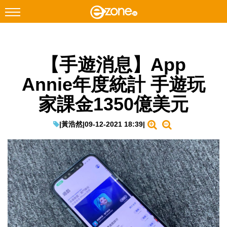
搜尋
【手遊消息】App
Facebook
Instagram
Annie年度統計 手遊玩
科技焦點
家課金1350億美元
網絡生活
遊戲動漫
|
黃浩然
|
09-12-2021 18:39
|
教學評測
EduTech
IT Times
生成式AI與雲端應用
Enterprise Digital Transformation