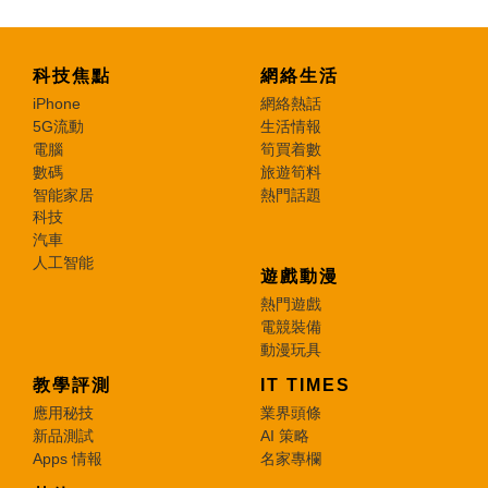
科技焦點
網絡生活
iPhone
網絡熱話
5G流動
生活情報
電腦
筍買着數
數碼
旅遊筍料
智能家居
熱門話題
科技
汽車
人工智能
遊戲動漫
熱門遊戲
電競裝備
動漫玩具
教學評測
IT TIMES
應用秘技
業界頭條
新品測試
AI 策略
Apps 情報
名家專欄