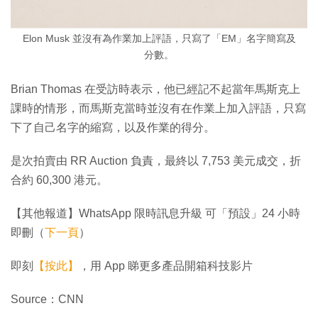
Elon Musk 並沒有為作業加上評語，只寫了「EM」名字簡寫及
分數。
Brian Thomas 在受訪時表示，他已經記不起當年馬斯克上
課時的情形，而馬斯克當時並沒有在作業上加入評語，只寫
下了自己名字的縮寫，以及作業的得分。
是次拍賣由 RR Auction 負責，最終以 7,753 美元成交，折
合約 60,300 港元。
【其他報道】WhatsApp 限時訊息升級 可「預設」24 小時
即刪（
下一頁
）
即刻
【按此】
，用 App 睇更多產品開箱科技影片
Source：CNN