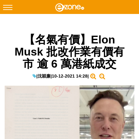
搜尋
【名氣有價】Elon
Facebook
Instagram
Musk 批改作業有價有
科技焦點
市 逾 6 萬港紙成交
網絡生活
遊戲動漫
|
沈穎廉
|
10-12-2021 14:28
|
教學評測
EduTech
IT Times
生成式AI與雲端應用
Enterprise Digital Transformation