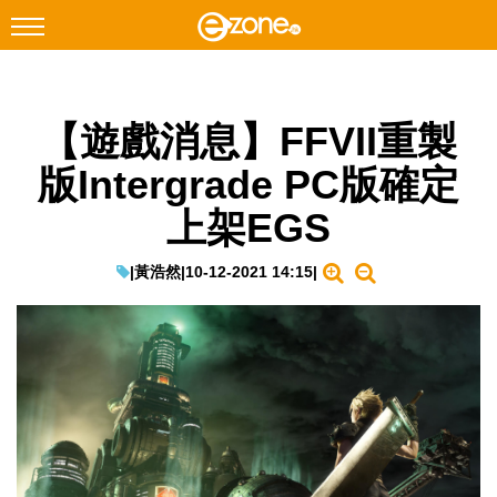
搜尋
【遊戲消息】FFVII重製
Facebook
Instagram
版Intergrade PC版確定
科技焦點
上架EGS
網絡生活
遊戲動漫
|
黃浩然
|
10-12-2021 14:15
|
教學評測
EduTech
IT Times
生成式AI與雲端應用
Enterprise Digital Transformation