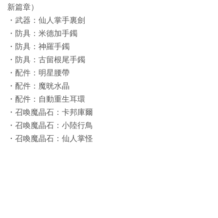
新篇章）
・武器：仙人掌手裏劍
・防具：米德加手鐲
・防具：神羅手鐲
・防具：古留根尾手鐲
・配件：明星腰帶
・配件：魔晄水晶
・配件：自動重生耳環
・召喚魔晶石：卡邦庫爾
・召喚魔晶石：小陸行鳥
・召喚魔晶石：仙人掌怪