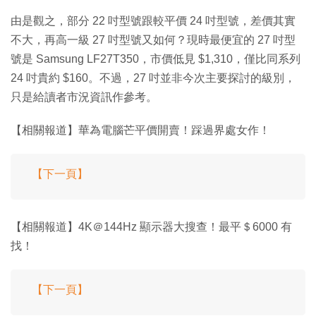
由是觀之，部分 22 吋型號跟較平價 24 吋型號，差價其實
不大，再高一級 27 吋型號又如何？現時最便宜的 27 吋型
號是 Samsung LF27T350，市價低見 $1,310，僅比同系列
24 吋貴約 $160。不過，27 吋並非今次主要探討的級別，
只是給讀者市況資訊作參考。
【相關報道】華為電腦芒平價開賣！踩過界處女作！
【下一頁】
【相關報道】4K＠144Hz 顯示器大搜查！最平＄6000 有
找！
【下一頁】