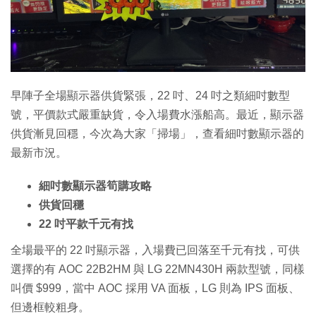
特集
早陣子全場顯示器供貨緊張，22 吋、24 吋之類細吋數型
號，平價款式嚴重缺貨，令入場費水漲船高。最近，顯示器
供貨漸見回穩，今次為大家「掃場」，查看細吋數顯示器的
最新市況。
細吋數顯示器筍購攻略
供貨回穩
22 吋平款千元有找
全場最平的 22 吋顯示器，入場費已回落至千元有找，可供
選擇的有 AOC 22B2HM 與 LG 22MN430H 兩款型號，同樣
叫價 $999，當中 AOC 採用 VA 面板，LG 則為 IPS 面板、
但邊框較粗身。