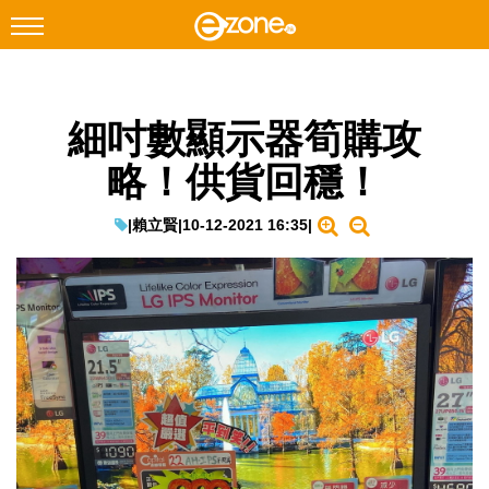
搜尋
細吋數顯示器筍購攻
Facebook
Instagram
略！供貨回穩！
科技焦點
網絡生活
|
賴立賢
|
10-12-2021 16:35
|
遊戲動漫
教學評測
EduTech
IT Times
生成式AI與雲端應用
Enterprise Digital Transformation