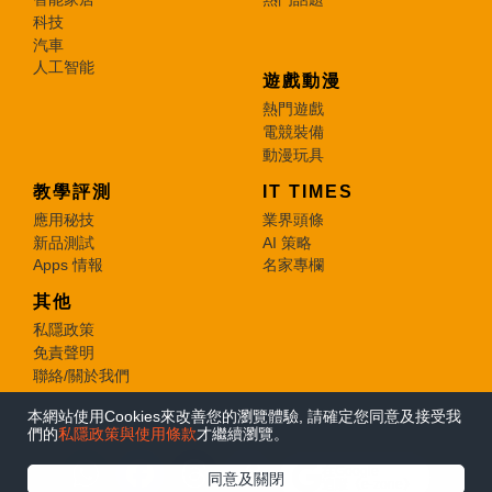
科技
汽車
人工智能
遊戲動漫
熱門遊戲
電競裝備
動漫玩具
教學評測
IT TIMES
應用秘技
業界頭條
新品測試
AI 策略
Apps 情報
名家專欄
其他
私隱政策
免責聲明
聯絡/關於我們
本網站使用Cookies來改善您的瀏覽體驗, 請確定您同意及接受我
© 2026 e-zone. All Rights Reserved.
們的
私隱政策與使用條款
才繼續瀏覽。
在Google
同意及關閉
追蹤《e-zone》