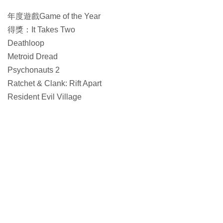
年度遊戲Game of the Year
得獎：It Takes Two
Deathloop
Metroid Dread
Psychonauts 2
Ratchet & Clank: Rift Apart
Resident Evil Village