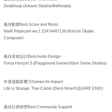
Deathloop (Arkane Studios/Bethesda)
最佳配樂Best Score and Music
NieR Replicant ver.1.22474487139 (Keiichi Okabe,
Composer)
最佳音效設計Best Audio Design
Forza Horizon 5 (Playground Games/Xbox Game Studios)
年度遊戲影響力Games for Impact
Life is Strange: True Colors (Deck Nine/SQUARE ENIX)
最佳社群經營Best Community Support