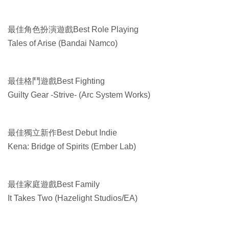
最佳角色扮演遊戲Best Role Playing
Tales of Arise (Bandai Namco)
最佳格鬥遊戲Best Fighting
Guilty Gear -Strive- (Arc System Works)
最佳獨立新作Best Debut Indie
Kena: Bridge of Spirits (Ember Lab)
最佳家庭遊戲Best Family
It Takes Two (Hazelight Studios/EA)