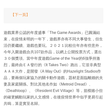
【下一頁】
遊戲業界公認的年度盛事「The Game Awards」已圓滿結
束，在疫情未明的一年下，遊戲界亦有不同大事發生，但生
活仍要繼續、遊戲也要玩。２０２１比較往年亦有些意外，
今年入圍遊戲合共107款作品，以網上公開投票方式，選出
３０個獎項。當中年度遊戲Game of the Year的6強爭持激
烈，最終由ＥＡ發行的《It Takes Two》跑出，它並非典型
ＡＡＡ大作，是開發《A Way Out》的Hazelight Studios作
品，要兩個玩家協力的關卡動作遊戲，題材是面臨離婚的夫
妻及家庭關係。對比其他名作如《Metroid Dread》、
《Deathloop》、《Resident Evil Village》等，規模雖小但
的確更觸動玩家的人文感情，在後疫情世界中似乎更易引起
共嗚，算是實至名歸。