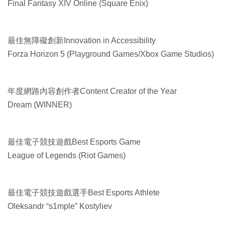
Final Fantasy XIV Online (Square Enix)
最佳無障礙創新Innovation in Accessibility
Forza Horizon 5 (Playground Games/Xbox Game Studios)
年度網路內容創作者Content Creator of the Year
Dream (WINNER)
最佳電子競技遊戲Best Esports Game
League of Legends (Riot Games)
最佳電子競技遊戲選手Best Esports Athlete
Oleksandr “s1mple” Kostyliev