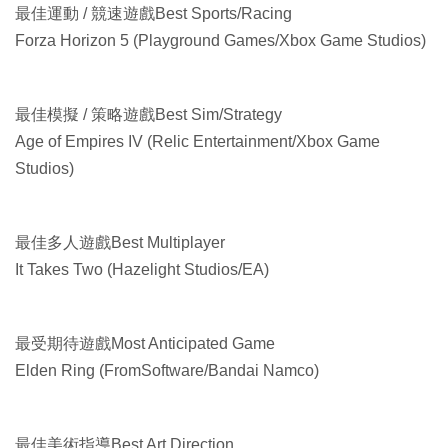
最佳運動 / 競速遊戲Best Sports/Racing
Forza Horizon 5 (Playground Games/Xbox Game Studios)
最佳模擬 / 策略遊戲Best Sim/Strategy
Age of Empires IV (Relic Entertainment/Xbox Game
Studios)
最佳多人遊戲Best Multiplayer
It Takes Two (Hazelight Studios/EA)
最受期待遊戲Most Anticipated Game
Elden Ring (FromSoftware/Bandai Namco)
最佳美術指導Best Art Direction