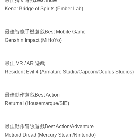
最佳獨立遊戲Best Indie
Kena: Bridge of Spirits (Ember Lab)
最佳智能手機遊戲Best Mobile Game
Genshin Impact (MiHoYo)
最佳 VR / AR 遊戲
Resident Evil 4 (Armature Studio/Capcom/Oculus Studios)
最佳動作遊戲Best Action
Returnal (Housemarque/SIE)
最佳動作冒險遊戲Best Action/Adventure
Metroid Dread (Mercury Steam/Nintendo)