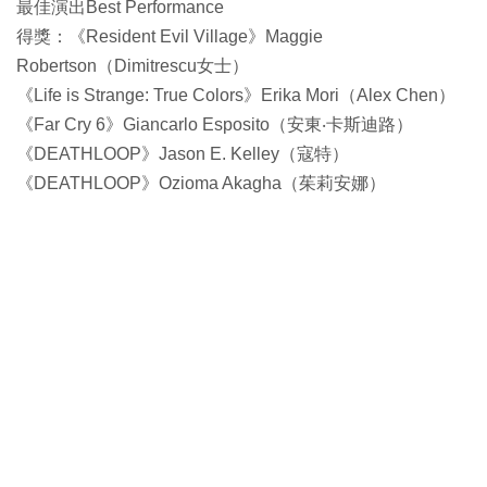
最佳演出Best Performance
得獎：《Resident Evil Village》Maggie
Robertson（Dimitrescu女士）
《Life is Strange: True Colors》Erika Mori（Alex Chen）
《Far Cry 6》Giancarlo Esposito（安東‧卡斯迪路）
《DEATHLOOP》Jason E. Kelley（寇特）
《DEATHLOOP》Ozioma Akagha（茱莉安娜）