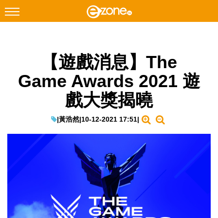
搜尋
【遊戲消息】The
Facebook
Instagram
Game Awards 2021 遊
科技焦點
戲大獎揭曉
網絡生活
遊戲動漫
|
黃浩然
|
10-12-2021 17:51
|
教學評測
EduTech
IT Times
生成式AI與雲端應用
Enterprise Digital Transformation