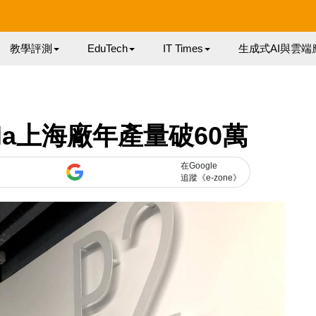
教學評測
EduTech
IT Times
生成式AI與雲端
la上海廠年產量破60萬
在Google
追蹤《e-zone》