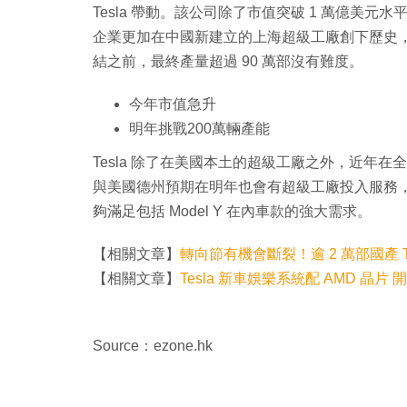
Tesla 帶動。該公司除了市值突破 1 萬億美
企業更加在中國新建立的上海超級工廠創下歷史，
結之前，最終產量超過 90 萬部沒有難度。
今年市值急升
明年挑戰200萬輛產能
Tesla 除了在美國本土的超級工廠之外，近年
與美國德州預期在明年也會有超級工廠投入服務，
夠滿足包括 Model Y 在內車款的強大需求。
【相關文章】
轉向節有機會斷裂！逾 2 萬部國產 Tes
【相關文章】
Tesla 新車娛樂系統配 AMD 晶片 開 Ap
Source：ezone.hk