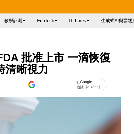
教學評測
EduTech
IT Times
生成式AI與雲端
DA 批准上市 一滴恢復
小時清晰視力
在Google
追蹤《e-zone》