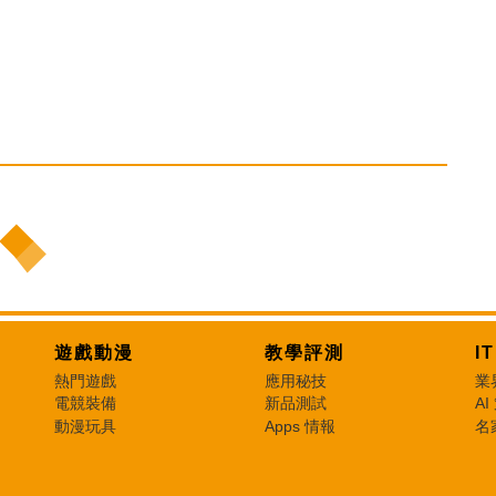
遊戲動漫
教學評測
I
熱門遊戲
應用秘技
業
電競裝備
新品測試
AI
動漫玩具
Apps 情報
名