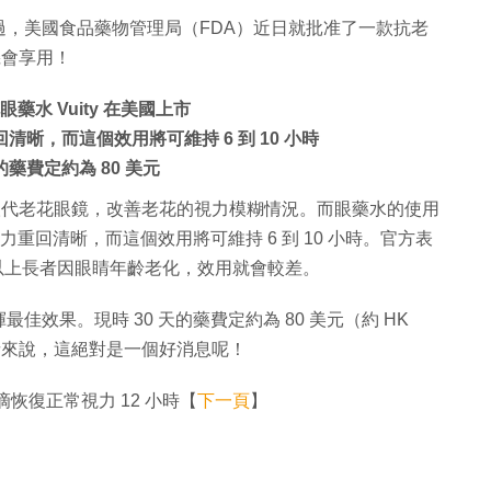
，美國食品藥物管理局（FDA）近日就批准了一款抗老
機會享用！
水 Vuity 在美國上市
清晰，而這個效用將可維持 6 到 10 小時
的藥費定約為 80 美元
款眼藥水能取代老花眼鏡，改善老花的視力模糊情況。而眼藥水的使用
力重回清晰，而這個效用將可維持 6 到 10 小時。官方表
5 歲以上長者因眼睛年齡老化，效用就會較差。
揮最佳效果。現時 30 天的藥費定約為 80 美元（約 HK
化患者來說，這絕對是一個好消息呢！
恢復正常視力 12 小時【
下一頁
】