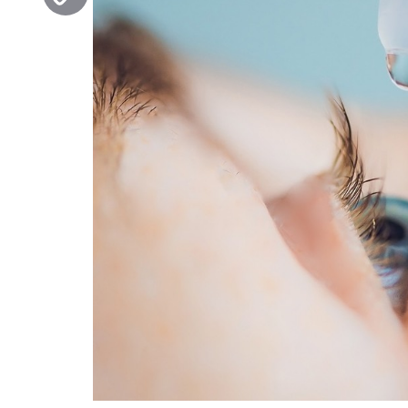
Copy
Link