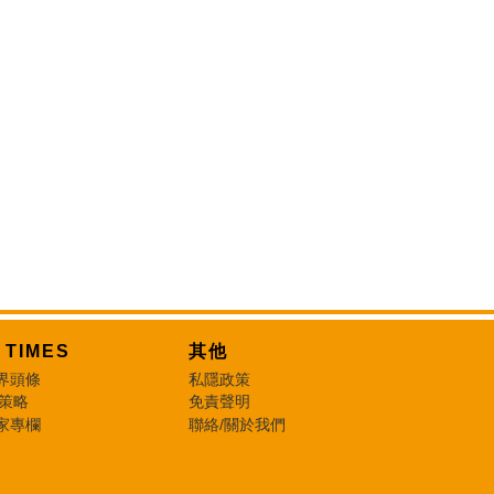
T TIMES
其他
界頭條
私隱政策
 策略
免責聲明
家專欄
聯絡/關於我們