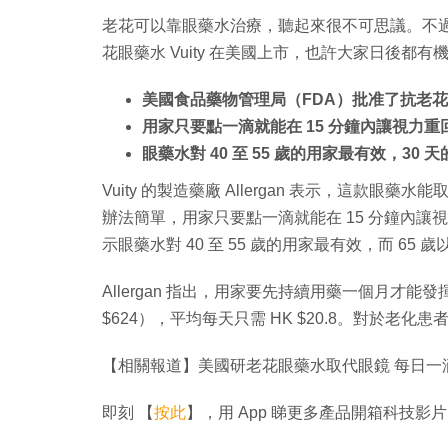
老花可以靠眼藥水治療，聽起來很不可思議。不過
花眼藥水 Vuity 在美國上市，也許大家日後都有
美國食品藥物管理局（FDA）批准了抗老花眼藥
用家只要點一滴就能在 15 分鐘內讓視力重回
眼藥水對 40 至 55 歲的用家最有效，30 天
Vuity 的製造藥廠 Allergan 表示，這
辦法簡單，用家只要點一滴就能在 15 分鐘內讓視
示眼藥水對 40 至 55 歲的用家最有效，而 6
Allergan 指出，用家要先持續用藥一個月才能發
$624），平均每天只需 HK $20.8。對於老
【相關報道】美國研老花眼藥水取代眼鏡 每日一滴
即刻 【
按此
】，用 App 睇更多產品開箱科技影片