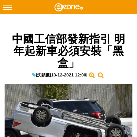
搜尋
中國工信部發新指引 明
Facebook
Instagram
年起新車必須安裝「黑
科技焦點
盒」
網絡生活
遊戲動漫
|
沈穎廉
|
13-12-2021 12:00
|
教學評測
EduTech
IT Times
生成式AI與雲端應用
Enterprise Digital Transformation