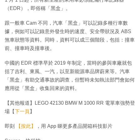
（EDR），即俗稱「黑盒」。
跟一般車 Cam 不同，汽車「黑盒」可以記錄多種行車數
據，例如可以記錄意外發生時的速度、安全帶狀況及 ABS
煞車狀態等資料。同時，資料可以成三個階段，包括：撞車
前、撞車時及撞車後。
中國的 EDR 標準早於 2019 年制定，當時的參與車廠就包
括了吉利、東風、一汽，以至新能源車品牌蔚來等。汽車
「黑盒」有助交通事故的調查，但暫時未知執法部門會如何
應用從「黑盒」收集回來的資料。
【其他報道】LEGO 42130 BMW M 1000 RR 電單車強勢登
場【
下一頁
】
即刻
【按此】
，用 App 睇更多產品開箱科技影片