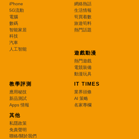
iPhone
網絡熱話
5G流動
生活情報
電腦
筍買着數
數碼
旅遊筍料
智能家居
熱門話題
科技
汽車
人工智能
遊戲動漫
熱門遊戲
電競裝備
動漫玩具
教學評測
IT TIMES
應用秘技
業界頭條
新品測試
AI 策略
Apps 情報
名家專欄
其他
私隱政策
免責聲明
聯絡/關於我們