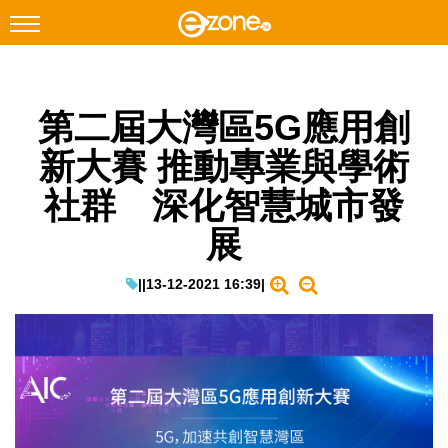
搜尋
第二屆大灣區5G應用創
Facebook
Instagram
新大賽 推動專業與學術
科技焦點
社群 深化智慧城市發
網絡生活
展
遊戲動漫
教學評測
|
|
13-12-2021 16:39
|
EduTech
IT Times
生成式AI與雲端應用
Enterprise Digital Transformation