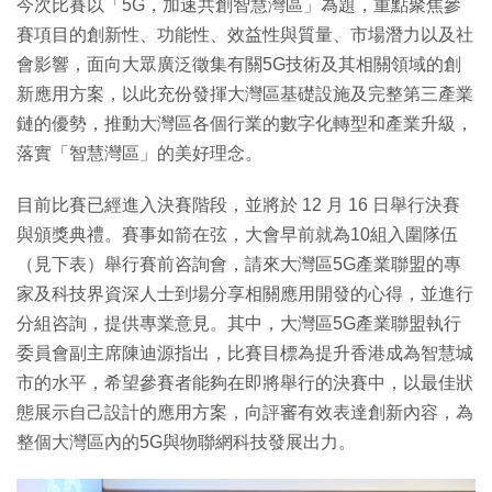
今次比賽以「5G，加速共創智慧灣區」為題，重點聚焦參
賽項目的創新性、功能性、效益性與質量、市場潛力以及社
會影響，面向大眾廣泛徵集有關5G技術及其相關領域的創
新應用方案，以此充份發揮大灣區基礎設施及完整第三產業
鏈的優勢，推動大灣區各個行業的數字化轉型和產業升級，
落實「智慧灣區」的美好理念。
目前比賽已經進入決賽階段，並將於 12 月 16 日舉行決賽
與頒獎典禮。賽事如箭在弦，大會早前就為10組入圍隊伍
（見下表）舉行賽前咨詢會，請來大灣區5G產業聯盟的專
家及科技界資深人士到場分享相關應用開發的心得，並進行
分組咨詢，提供專業意見。其中，大灣區5G產業聯盟執行
委員會副主席陳迪源指出，比賽目標為提升香港成為智慧城
市的水平，希望參賽者能夠在即將舉行的決賽中，以最佳狀
態展示自己設計的應用方案，向評審有效表達創新內容，為
整個大灣區內的5G與物聯網科技發展出力。