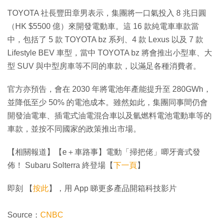
TOYOTA 社長豐田章男表示，集團將一口氣投入 8 兆日圓
（HK $5500 億）來開發電動車。這 16 款純電車車款當
中，包括了 5 款 TOYOTA bz 系列、4 款 Lexus 以及 7 款
Lifestyle BEV 車型，當中 TOYOTA bz 將會推出小型車、大
型 SUV 與中型房車等不同的車款，以滿足各種消費者。
官方亦預告，會在 2030 年將電池年產能提升至 280GWh，
並降低至少 50% 的電池成本。雖然如此，集團同事間仍會
開發油電車、插電式油電混合車以及氫燃料電池電動車等的
車款，並按不同國家的政策推出市場。
【相關報道】【e＋車路事】電動「掃把佬」唧牙膏式發
佈！ Subaru Solterra 終登場【
下一頁
】
即刻 【
按此
】，用 App 睇更多產品開箱科技影片
Source：
CNBC