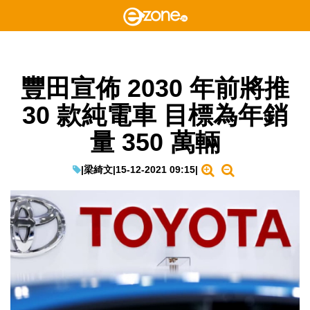
豐田宣佈 2030 年前將推
30 款純電車 目標為年銷
量 350 萬輛
|
梁綺文
|
15-12-2021 09:15
|