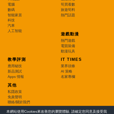
電腦
筍買着數
數碼
旅遊筍料
智能家居
熱門話題
科技
汽車
人工智能
遊戲動漫
熱門遊戲
電競裝備
動漫玩具
教學評測
IT TIMES
應用秘技
業界頭條
新品測試
AI 策略
Apps 情報
名家專欄
其他
私隱政策
免責聲明
聯絡/關於我們
本網站使用Cookies來改善您的瀏覽體驗, 請確定您同意及接受我
© 2026 e-zone. All Rights Reserved.