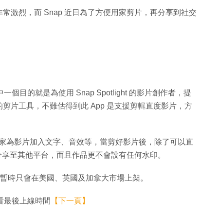
鬥得非常激烈，而 Snap 近日為了方便用家剪片，再分享到社交
，其中一個目的就是為使用 Snap Spotlight 的影片創作者，提
剪片工具，不難估得到此 App 是支援剪輯直度影片，方
》可讓用家為影片加入文字、音效等，當剪好影片後，除了可以直
再分享至其他平台，而且作品更不會設有任何水印。
版本，而且暫時只會在美國、英國及加拿大市場上架。
法看最後上線時間
【下一頁】