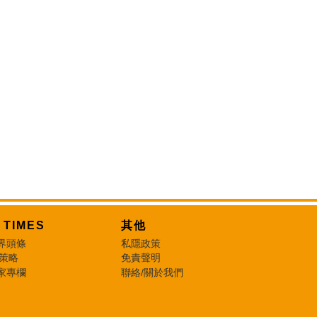
T TIMES
其他
界頭條
私隱政策
 策略
免責聲明
家專欄
聯絡/關於我們