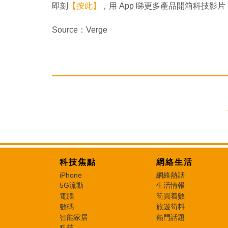
即刻
【按此】
，用 App 睇更多產品開箱科技影片
Source：Verge
科技焦點
網絡生活
iPhone
網絡熱話
5G流動
生活情報
電腦
筍買着數
數碼
旅遊筍料
智能家居
熱門話題
科技