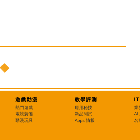
遊戲動漫
教學評測
I
熱門遊戲
應用秘技
業
電競裝備
新品測試
AI
動漫玩具
Apps 情報
名