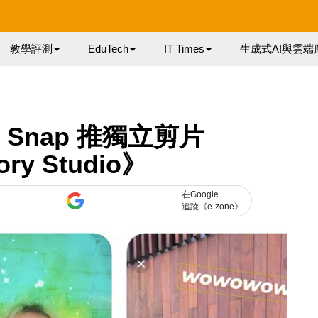
教學評測
EduTech
IT Times
生成式AI與雲端
！ Snap 推獨立剪片
ry Studio》
在Google
追蹤《e-zone》