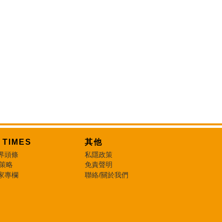
T TIMES
其他
界頭條
私隱政策
 策略
免責聲明
家專欄
聯絡/關於我們