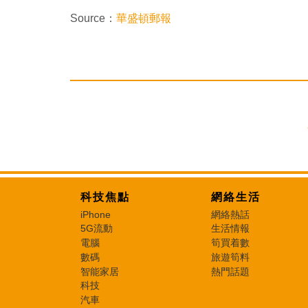
Source：
華盛頓郵報
科技焦點
網絡生活
iPhone
網絡熱話
5G流動
生活情報
電腦
筍買着數
數碼
旅遊筍料
智能家居
熱門話題
科技
汽車