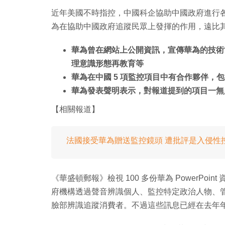
近年美國不時指控，中國科企協助中國政府進行各
為在協助中國政府追蹤民眾上發揮的作用，遠比
華為曾在網站上公開資訊，宣傳華為的技術
理意識形態再教育等
華為在中國 5 項監控項目中有合作夥伴，
華為發表聲明表示，對報道提到的項目一無
【相關報道】
法國接受華為贈送監控鏡頭 遭批評是入侵性
《華盛頓郵報》檢視 100 多份華為 PowerP
府機構透過聲音辨識個人、監控特定政治人物、
臉部辨識追蹤消費者。不過這些訊息已經在去年