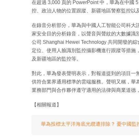
在超過 3,000 頁的 PowerPoint 中，華
控、政治人物的位置跟蹤、新疆地區警察監控以
在錄音分析部分，華為與中國人工智能公司科大
家安全目的分析錄音，以聲音與聲紋的大數據識
公司 Shanghai Hewei Technology
定位、使用人臉識別監控攝影機進行跟蹤等措施
及新疆地區的監控等。
對此，華為發表聲明表示，對報道提到的項目一
供符合業界通用標準的雲端服務。聲明又稱，華
業務部門與合作夥伴遵守適用的法律與商業道德
【相關報道】
華為投標太平洋海底光纜遭排除？ 憂中國監