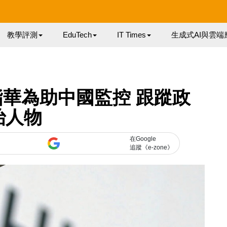
教學評測
EduTech
IT Times
生成式AI與雲端
華為助中國監控 跟蹤政
治人物
在Google
追蹤《e-zone》