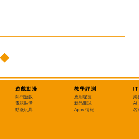
遊戲動漫
教學評測
I
熱門遊戲
應用秘技
業
電競裝備
新品測試
AI
動漫玩具
Apps 情報
名