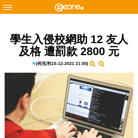
搜尋
學生入侵校網助 12 友人
Facebook
Instagram
及格 遭罰款 2800 元
科技焦點
網絡生活
|
何兆洋
|
15-12-2021 21:05
|
遊戲動漫
教學評測
EduTech
IT Times
生成式AI與雲端應用
Enterprise Digital Transformation