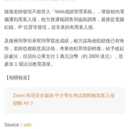
隨後老師發現不能登入「Web成績管理系統」，懷疑校內電
腦遭到黑客入侵，校方接通報調查局協助調查，最後從電腦
紀錄、IP 位置等發現，並非真的有黑客入侵。
及後蔣同學坦承幫同學竄改成績，檢方認為他犯錯後已有悔
悟，老師也都願意原諒他，考量他犯罪情節輕微，給予緩起
訴處分，但須向公庫支付 1 萬元台幣（約 2800 港元），並
參加 1 場法治教育講座。
【相關報道】
Zoom 再現安全漏洞 中大學生考試期間被黑客入侵
變睇 AV？
Source：
udn