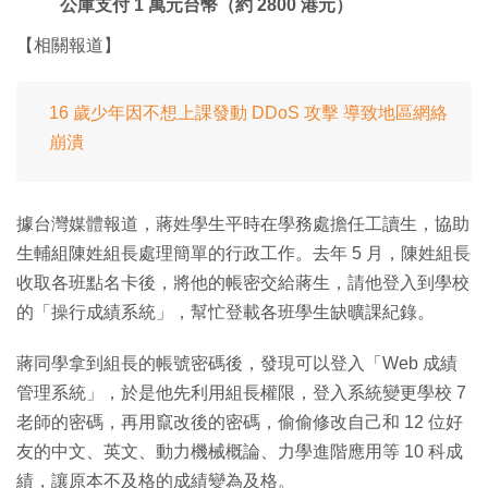
公庫支付 1 萬元台幣（約 2800 港元）
【相關報道】
16 歲少年因不想上課發動 DDoS 攻擊 導致地區網絡
崩潰
據台灣媒體報道，蔣姓學生平時在學務處擔任工讀生，協助
生輔組陳姓組長處理簡單的行政工作。去年 5 月，陳姓組長
收取各班點名卡後，將他的帳密交給蔣生，請他登入到學校
的「操行成績系統」，幫忙登載各班學生缺曠課紀錄。
蔣同學拿到組長的帳號密碼後，發現可以登入「Web 成績
管理系統」，於是他先利用組長權限，登入系統變更學校 7
老師的密碼，再用竄改後的密碼，偷偷修改自己和 12 位好
友的中文、英文、動力機械概論、力學進階應用等 10 科成
績，讓原本不及格的成績變為及格。